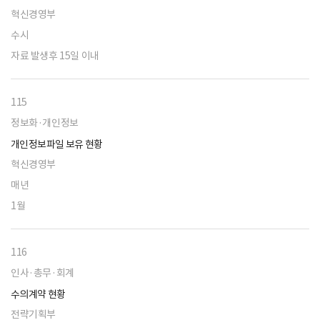
혁신경영부
수시
자료 발생후 15일 이내
115
정보화·개인정보
개인정보파일 보유 현황
혁신경영부
매년
1월
116
인사·총무·회계
수의계약 현황
전략기획부