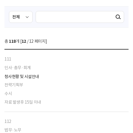
검
검
검색실행
색
색
조
영
건
역
총
118
개 [
12
/ 12 페이지]
선
택
111
인사·총무·회계
청사현황 및 시설안내
전략기획부
수시
자료 발생후 15일 이내
112
법무·노무