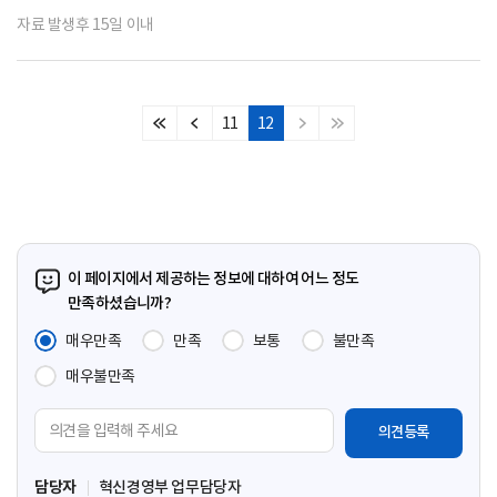
자료 발생후 15일 이내
11
12
처
이
다
마
음
전
음
지
페
페
페
막
이
이
이
페
지
지
지
이
지
이 페이지에서 제공하는 정보에 대하여 어느 정도
만족하셨습니까?
매우만족
만족
보통
불만족
매우불만족
의
견
입
담당자
혁신경영부 업무담당자