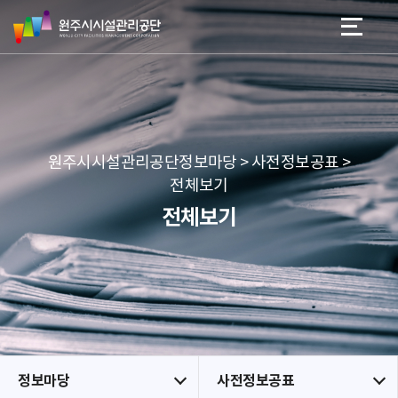
원
스
본문 바로가기
메뉴 바로가기
주
킵
시
네
시
비
설
게
관
이
리
션
공
원주시시설관리공단정보마당 > 사전정보공표 >
단
전체보기
전체보기
정보마당
사전정보공표