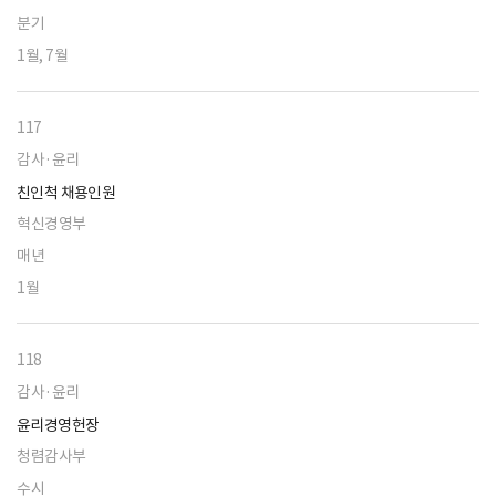
분기
1월, 7월
117
감사·윤리
친인척 채용인원
혁신경영부
매년
1월
118
감사·윤리
윤리경영헌장
청렴감사부
수시