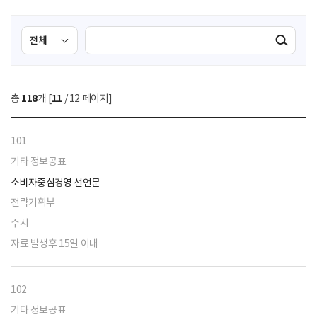
검
검
검색실행
색
색
조
영
건
역
총
118
개 [
11
/ 12 페이지]
선
택
101
기타 정보공표
소비자중심경영 선언문
전략기획부
수시
자료 발생후 15일 이내
102
기타 정보공표