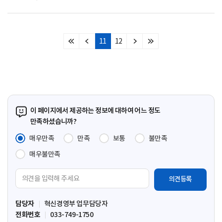
11
12
처
이
다
마
음
전
음
지
페
페
페
막
이
이
이
페
지
지
지
이
지
이 페이지에서 제공하는 정보에 대하여 어느 정도
만족하셨습니까?
매우만족
만족
보통
불만족
매우불만족
의
견
입
담당자
혁신경영부 업무담당자
력
전화번호
033-749-1750