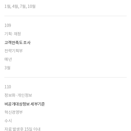
1월, 4월, 7월, 10월
109
기획·재정
고객만족도 조사
전략기획부
매년
3월
110
정보화·개인정보
비공개대상정보 세부기준
혁신경영부
수시
자료 발생후 15일 이내