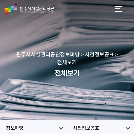
원
스
본문 바로가기
메뉴 바로가기
주
킵
시
네
시
비
설
게
관
이
리
션
공
원주시시설관리공단정보마당 > 사전정보공표 >
단
전체보기
전체보기
정보마당
사전정보공표