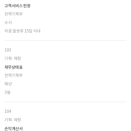
고객서비스 헌장
전략기획부
수시
자료 발생후 15일 이내
103
기획·재정
재무상태표
전략기획부
매년
3월
104
기획·재정
손익계산서