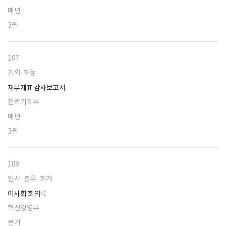
매년
3월
107
기획·재정
재무제표 감사보고서
전략기획부
매년
3월
108
인사·총무·회계
이사회 회의록
혁신경영부
분기