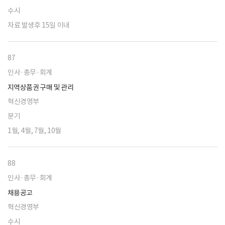
수시
자료 발생후 15일 이내
87
인사·총무·회계
지역상품권 구매 및 관리
혁신경영부
분기
1월, 4월, 7월, 10월
88
인사·총무·회계
채용공고
혁신경영부
수시