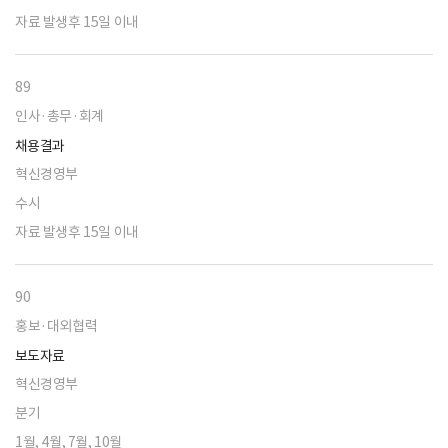
자료 발생후 15일 이내
89
인사·총무·회계
채용결과
혁신경영부
수시
자료 발생후 15일 이내
90
홍보·대외협력
보도자료
혁신경영부
분기
1월, 4월, 7월, 10월