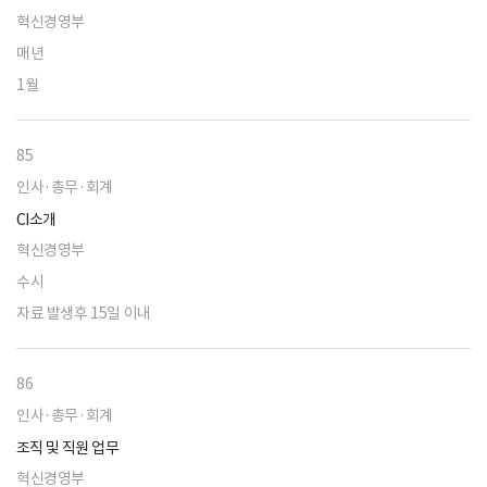
혁신경영부
매년
1월
85
인사·총무·회계
CI소개
혁신경영부
수시
자료 발생후 15일 이내
86
인사·총무·회계
조직 및 직원 업무
혁신경영부