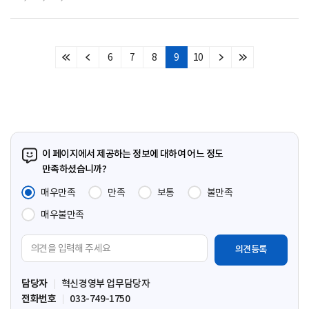
6
7
8
9
10
처
이
다
마
음
전
음
지
페
페
페
막
이
이
이
페
지
지
지
이
지
이 페이지에서 제공하는 정보에 대하여 어느 정도
만족하셨습니까?
매우만족
만족
보통
불만족
매우불만족
의
견
입
담당자
혁신경영부 업무담당자
력
전화번호
033-749-1750