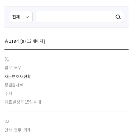
검
검
검색실행
색
색
조
영
건
역
총
118
개 [
9
/ 12 페이지]
선
택
81
법무·노무
자문변호사 현황
청렴감사부
수시
자료 발생후 15일 이내
82
인사·총무·회계