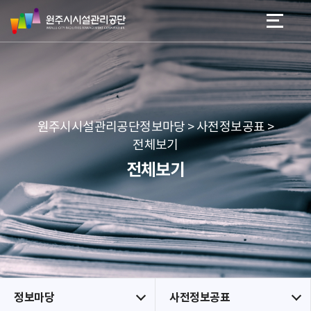
원
스
본문 바로가기
메뉴 바로가기
주
킵
시
네
시
비
설
게
관
이
리
션
공
원주시시설관리공단정보마당 > 사전정보공표 >
단
전체보기
전체보기
정보마당
사전정보공표