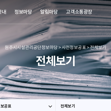
본문 바로가기
메뉴 바로가기
안내
정보마당
알림마당
고객소통광장
원주시시설관리공단정보마당 > 사전정보공표 > 전체보기
전체보기
정보공표
전체보기