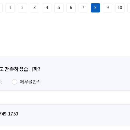
1
2
3
4
5
6
7
8
9
10
이
전
페
이
지
정도 만족하셨습니까?
족
매우불만족
749-1750