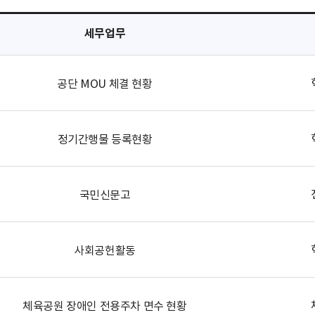
세무업무
공단 MOU 체결 현황
정기간행물 등록현황
국민신문고
사회공헌활동
체육공원 장애인 전용주차 면수 현황