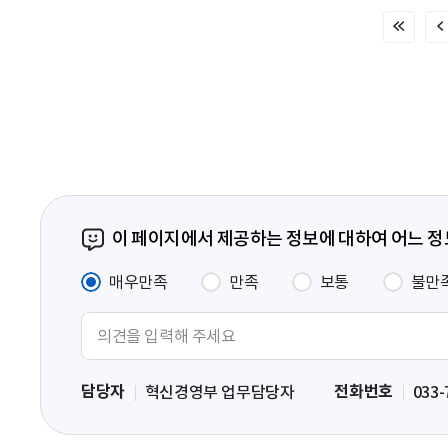
처
음
페
이
지
이 페이지에서 제공하는 정보에 대하여 어느 
매우만족
만족
보통
불만
의
견
입
담당자
전화번호
혁신경영부 업무담당자
033-
력
영
역