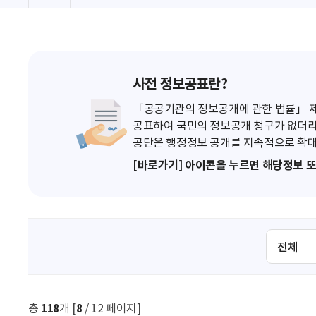
사전 정보공표란?
「공공기관의 정보공개에 관한 법률」 제7
공표하여 국민의 정보공개 청구가 없더라
공단은 행정정보 공개를 지속적으로 확대
[바로가기] 아이콘을 누르면 해당정보 
검
색
조
건
선
총
118
개 [
8
/ 12 페이지]