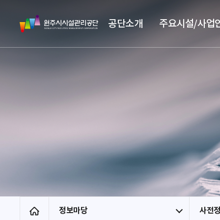
스
원
킵
공단소개
주요시설/사업
주
네
시
비
시
게
설
이
관
션
리
공
단
정보마당
사전
홈