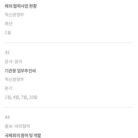
해외 협력사업 현황
혁신경영부
매년
1월
43
감사·윤리
기관장 업무추진비
혁신경영부
분기
1월, 4월, 7월, 10월
44
홍보·대외협력
국제회의 참여 및 역할