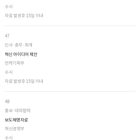
수시
자료 발생후 15일 이내
47
인사·총무·회계
혁신 아이디어 제안
전략기획부
수시
자료 발생후 15일 이내
48
홍보·대외협력
보도해명자료
혁신경영부
수시