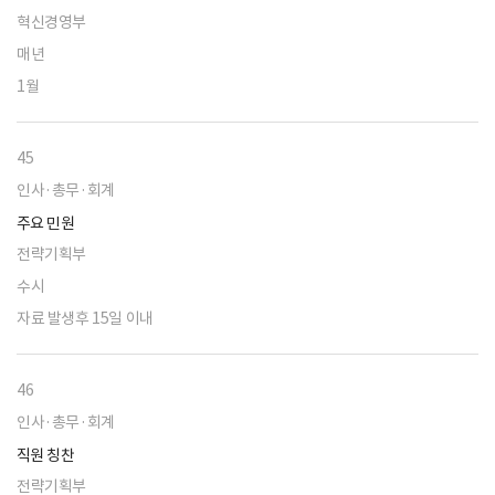
혁신경영부
매년
1월
45
인사·총무·회계
주요 민원
전략기획부
수시
자료 발생후 15일 이내
46
인사·총무·회계
직원 칭찬
전략기획부