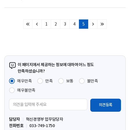
1
2
3
4
5
처
이
다
마
음
전
음
지
페
페
페
막
이
이
이
페
지
지
지
이
지
이 페이지에서 제공하는 정보에 대하여 어느 정도
만족하셨습니까?
매우만족
만족
보통
불만족
매우불만족
의
견
입
담당자
혁신경영부 업무담당자
력
전화번호
033-749-1750