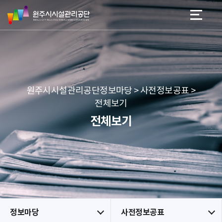
원
스
본문 바로가기
메뉴 바로가기
주
킵
시
네
시
비
설
게
관
이
리
션
공
원주시시설관리공단정보마당 > 사전정보공표 >
단
전체보기
전체보기
정보마당
사전정보공표