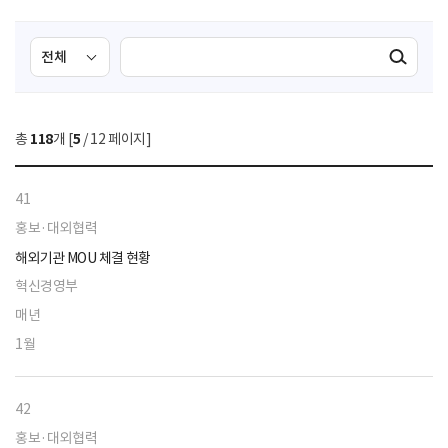
검
검
검색실행
색
색
조
영
건
역
총
118
개 [
5
/ 12 페이지]
선
택
41
홍보·대외협력
해외기관 MOU 체결 현황
혁신경영부
매년
1월
42
홍보·대외협력