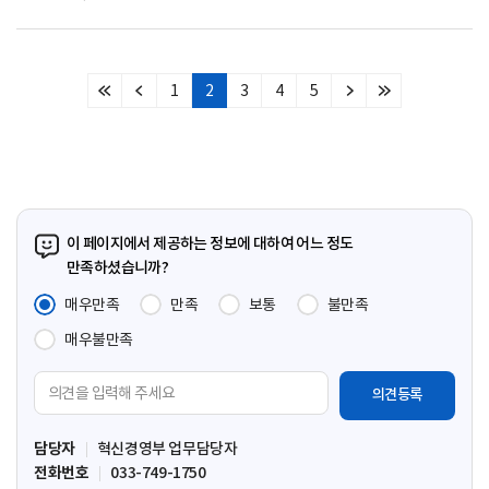
1
2
3
4
5
처
이
다
마
음
전
음
지
페
페
페
막
이
이
이
페
지
지
지
이
지
이 페이지에서 제공하는 정보에 대하여 어느 정도
만족하셨습니까?
매우만족
만족
보통
불만족
매우불만족
의
견
입
담당자
혁신경영부 업무담당자
력
전화번호
033-749-1750