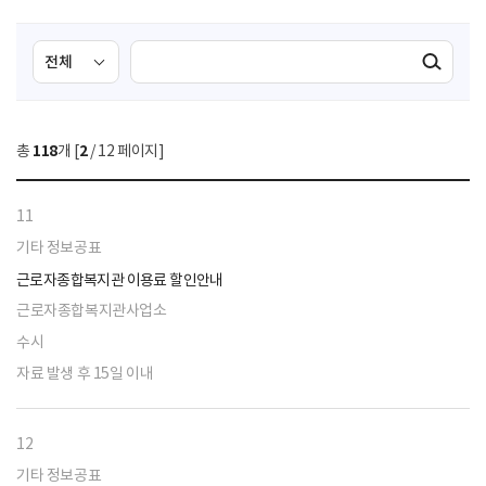
검
검
검색실행
색
색
조
영
건
역
총
118
개 [
2
/ 12 페이지]
선
택
11
기타 정보공표
근로자종합복지관 이용료 할인안내
근로자종합복지관사업소
수시
자료 발생 후 15일 이내
12
기타 정보공표