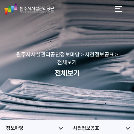
원
스
본문 바로가기
메뉴 바로가기
주
킵
시
네
시
비
설
게
관
이
리
션
공
원주시시설관리공단정보마당 > 사전정보공표 >
단
전체보기
전체보기
정보마당
사전정보공표