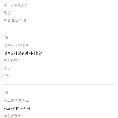
추모공원사업소
월간
매월 15일 이내
15
정보화·개인정보
정보공개 청구 및 처리현황
혁신경영부
연간
1월
16
정보화·개인정보
정보공개청구서식
혁신경영부