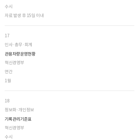
수시
자료 발생 후 15일 이내
17
인사·총무·회계
관용차량운영현황
혁신경영부
연간
1월
18
정보화·개인정보
기록관리기준표
혁신경영부
수시