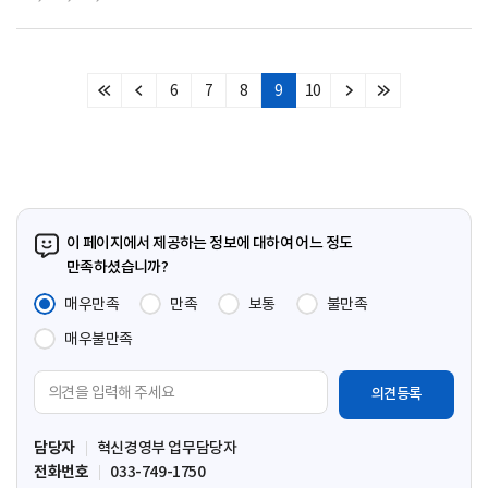
6
7
8
9
10
처
이
다
마
음
전
음
지
페
페
페
막
이
이
이
페
지
지
지
이
지
이 페이지에서 제공하는 정보에 대하여 어느 정도
만족하셨습니까?
매우만족
만족
보통
불만족
매우불만족
의
견
입
담당자
혁신경영부 업무담당자
력
전화번호
033-749-1750