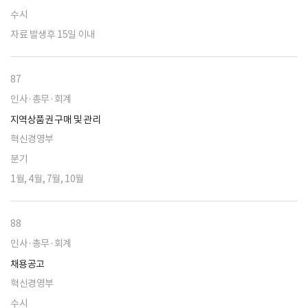
수시
자료 발생후 15일 이내
87
인사·총무·회계
지역상품권 구매 및 관리
혁신경영부
분기
1월, 4월, 7월, 10월
88
인사·총무·회계
채용공고
혁신경영부
수시