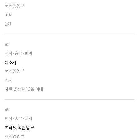
혁신경영부
매년
1월
85
인사·총무·회계
CI소개
혁신경영부
수시
자료 발생후 15일 이내
86
인사·총무·회계
조직 및 직원 업무
혁신경영부