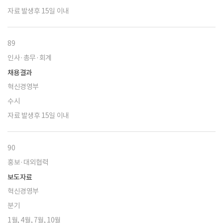
자료 발생후 15일 이내
89
인사·총무·회계
채용결과
혁신경영부
수시
자료 발생후 15일 이내
90
홍보·대외협력
보도자료
혁신경영부
분기
1월, 4월, 7월, 10월