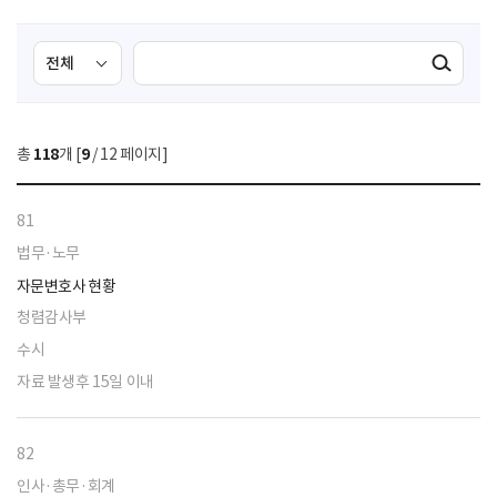
검
검
검색실행
색
색
조
영
건
역
총
118
개 [
9
/ 12 페이지]
선
택
81
법무·노무
자문변호사 현황
청렴감사부
수시
자료 발생후 15일 이내
82
인사·총무·회계