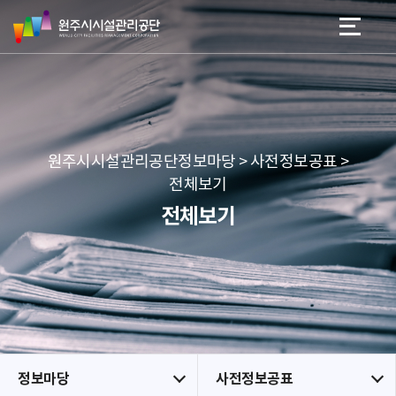
원
스
본문 바로가기
메뉴 바로가기
주
킵
시
네
시
비
설
게
관
이
리
션
공
원주시시설관리공단정보마당 > 사전정보공표 >
단
전체보기
전체보기
정보마당
사전정보공표