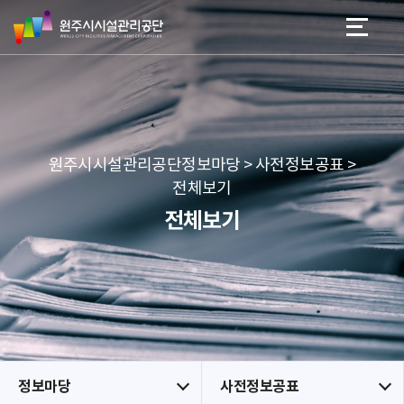
원
스
본문 바로가기
메뉴 바로가기
주
킵
시
네
시
비
설
게
관
이
리
션
공
원주시시설관리공단정보마당 > 사전정보공표 >
단
전체보기
전체보기
정보마당
사전정보공표