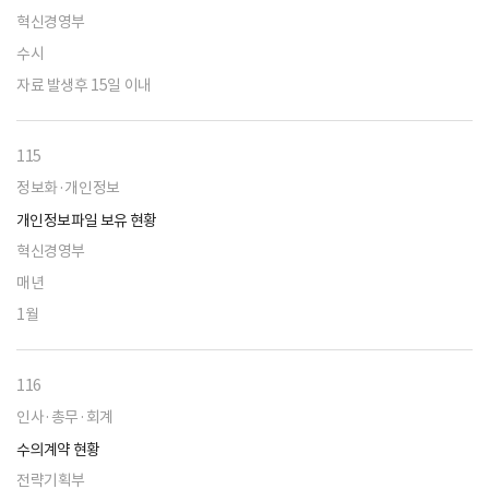
혁신경영부
수시
자료 발생후 15일 이내
115
정보화·개인정보
개인정보파일 보유 현황
혁신경영부
매년
1월
116
인사·총무·회계
수의계약 현황
전략기획부