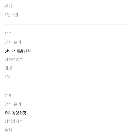
분기
1월, 7월
117
감사·윤리
친인척 채용인원
혁신경영부
매년
1월
118
감사·윤리
윤리경영헌장
청렴감사부
수시