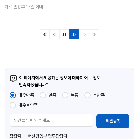
자료 발생후 15일 이내
11
12
처
이
다
마
음
전
음
지
페
페
페
막
이
이
이
페
지
지
지
이
지
이 페이지에서 제공하는 정보에 대하여 어느 정도
만족하셨습니까?
매우만족
만족
보통
불만족
매우불만족
의
견
입
담당자
혁신경영부 업무담당자