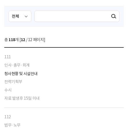
검
검
검색실행
색
색
조
영
건
역
총
118
개 [
12
/ 12 페이지]
선
택
111
인사·총무·회계
청사현황 및 시설안내
전략기획부
수시
자료 발생후 15일 이내
112
법무·노무