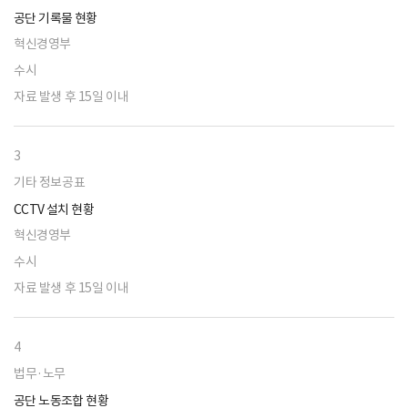
공단 기록물 현황
혁신경영부
수시
자료 발생 후 15일 이내
3
기타 정보공표
CCTV 설치 현황
혁신경영부
수시
자료 발생 후 15일 이내
4
법무·노무
공단 노동조합 현황