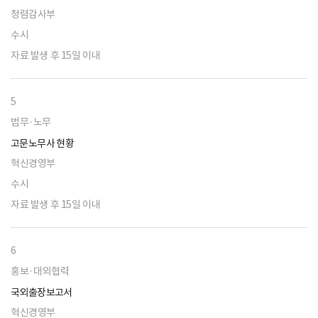
청렴감사부
수시
자료 발생 후 15일 이내
5
법무·노무
고문노무사 현황
혁신경영부
수시
자료 발생 후 15일 이내
6
홍보·대외협력
국외출장보고서
혁신경영부