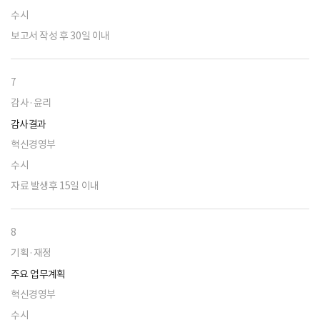
수시
보고서 작성 후 30일 이내
7
감사·윤리
감사결과
혁신경영부
수시
자료 발생후 15일 이내
8
기획·재정
주요 업무계획
혁신경영부
수시