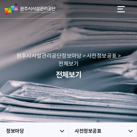
원
스
본문 바로가기
메뉴 바로가기
주
킵
시
네
시
비
설
게
관
이
리
션
공
원주시시설관리공단정보마당 > 사전정보공표 >
단
전체보기
전체보기
정보마당
사전정보공표