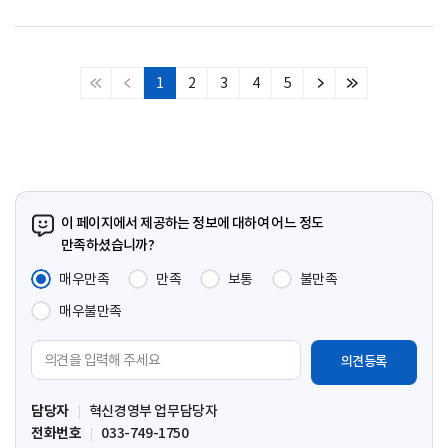
1
2
3
4
5
처
이
다
마
음
전
음
지
페
페
페
막
이
이
이
페
지
지
지
이
지
이 페이지에서 제공하는 정보에 대하여 어느 정도
만족하셨습니까?
매우만족
만족
보통
불만족
매우불만족
의
견
입
담당자
혁신경영부 업무담당자
력
전화번호
033-749-1750