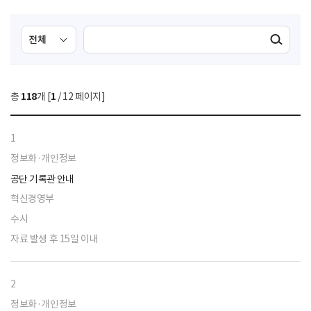
검
검
검색실행
색
색
조
영
건
역
총
118
개 [
1
/ 12 페이지]
선
택
1
정보화·개인정보
공단 기록관 안내
혁신경영부
수시
자료 발생 후 15일 이내
2
정보화·개인정보