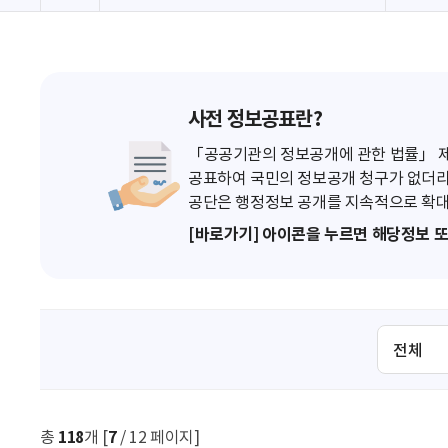
사전 정보공표란?
「공공기관의 정보공개에 관한 법률」 제7
공표하여 국민의 정보공개 청구가 없더라
공단은 행정정보 공개를 지속적으로 확대
[바로가기] 아이콘을 누르면 해당정보 
검
색
조
건
선
총
118
개 [
7
/ 12 페이지]