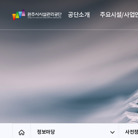
스
원
킵
공단소개
주요시설/사업
주
네
시
비
시
게
설
이
관
션
리
공
단
정보마당
사전
홈