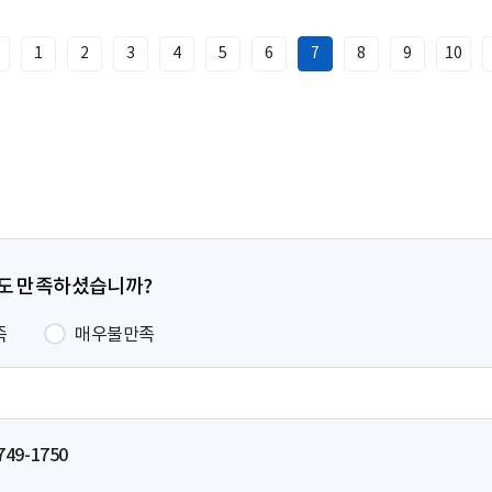
1
2
3
4
5
6
7
8
9
10
이
전
페
이
지
정도 만족하셨습니까?
족
매우불만족
749-1750