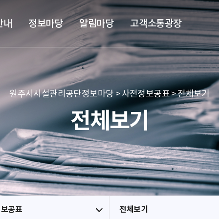
본문 바로가기
메뉴 바로가기
안내
정보마당
알림마당
고객소통광장
원주시시설관리공단정보마당 > 사전정보공표 > 전체보기
전체보기
정보공표
전체보기