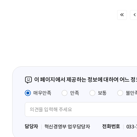
처
음
페
이
지
이 페이지에서 제공하는 정보에 대하여 어느 
매우만족
만족
보통
불만
의
견
입
담당자
전화번호
혁신경영부 업무담당자
033-
력
영