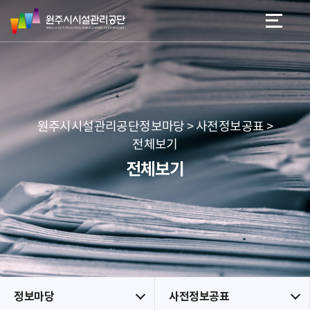
원
스
본문 바로가기
메뉴 바로가기
주
킵
시
네
시
비
설
게
관
이
리
션
공
원주시시설관리공단정보마당 > 사전정보공표 >
단
전체보기
전체보기
정보마당
사전정보공표