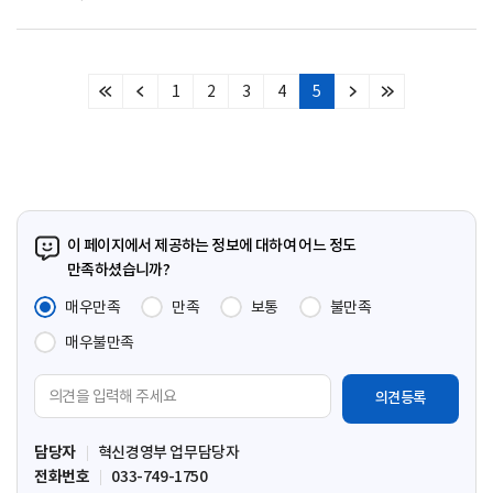
1
2
3
4
5
처
이
다
마
음
전
음
지
페
페
페
막
이
이
이
페
지
지
지
이
지
이 페이지에서 제공하는 정보에 대하여 어느 정도
만족하셨습니까?
매우만족
만족
보통
불만족
매우불만족
의
견
입
담당자
혁신경영부 업무담당자
력
전화번호
033-749-1750