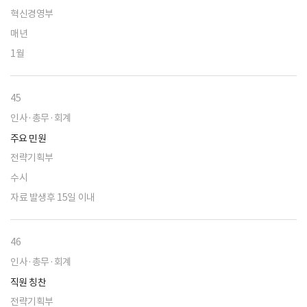
혁신경영부
매년
1월
45
인사·총무·회계
주요 민원
전략기획부
수시
자료 발생후 15일 이내
46
인사·총무·회계
직원 칭찬
전략기획부