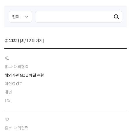
검
검
검색실행
색
색
조
영
건
역
총
118
개 [
5
/ 12 페이지]
선
택
41
홍보·대외협력
해외기관 MOU 체결 현황
혁신경영부
매년
1월
42
홍보·대외협력