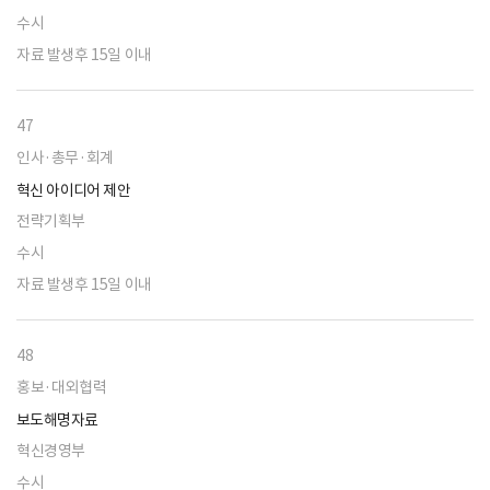
수시
자료 발생후 15일 이내
47
인사·총무·회계
혁신 아이디어 제안
전략기획부
수시
자료 발생후 15일 이내
48
홍보·대외협력
보도해명자료
혁신경영부
수시