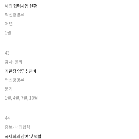
해외 협력사업 현황
혁신경영부
매년
1월
43
감사·윤리
기관장 업무추진비
혁신경영부
분기
1월, 4월, 7월, 10월
44
홍보·대외협력
국제회의 참여 및 역할