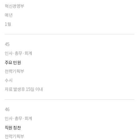
혁신경영부
매년
1월
45
인사·총무·회계
주요 민원
전략기획부
수시
자료 발생후 15일 이내
46
인사·총무·회계
직원 칭찬
전략기획부