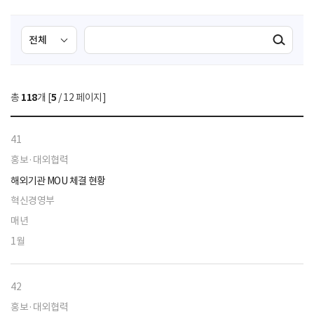
검
검
검색실행
색
색
조
영
건
역
총
118
개 [
5
/ 12 페이지]
선
택
41
홍보·대외협력
해외기관 MOU 체결 현황
혁신경영부
매년
1월
42
홍보·대외협력