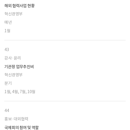
해외 협력사업 현황
혁신경영부
매년
1월
43
감사·윤리
기관장 업무추진비
혁신경영부
분기
1월, 4월, 7월, 10월
44
홍보·대외협력
국제회의 참여 및 역할