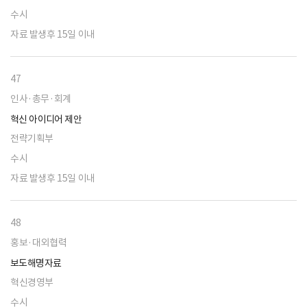
수시
자료 발생후 15일 이내
47
인사·총무·회계
혁신 아이디어 제안
전략기획부
수시
자료 발생후 15일 이내
48
홍보·대외협력
보도해명자료
혁신경영부
수시