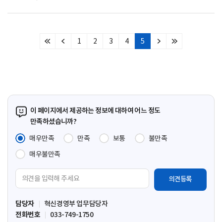
1
2
3
4
5
처
이
다
마
음
전
음
지
페
페
페
막
이
이
이
페
지
지
지
이
지
이 페이지에서 제공하는 정보에 대하여 어느 정도
만족하셨습니까?
매우만족
만족
보통
불만족
매우불만족
의
견
입
담당자
혁신경영부 업무담당자
력
전화번호
033-749-1750