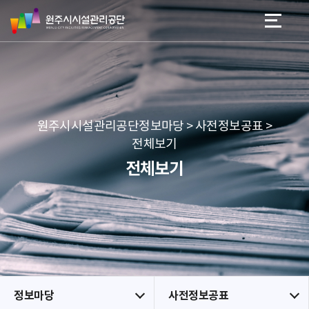
원
스
본문 바로가기
메뉴 바로가기
주
킵
시
네
시
비
설
게
관
이
리
션
공
원주시시설관리공단정보마당 > 사전정보공표 >
단
전체보기
전체보기
정보마당
사전정보공표