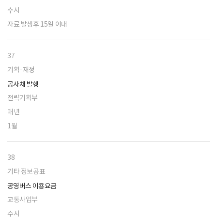
수시
자료 발생후 15일 이내
37
기획·재정
공사채 발행
전략기획부
매년
1월
38
기타 정보공표
공영버스 이용요금
교통사업부
수시