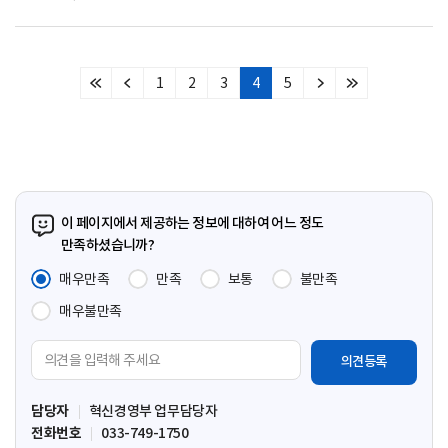
1
2
3
4
5
처
이
다
마
음
전
음
지
페
페
페
막
이
이
이
페
지
지
지
이
지
이 페이지에서 제공하는 정보에 대하여 어느 정도
만족하셨습니까?
매우만족
만족
보통
불만족
매우불만족
의
견
입
담당자
혁신경영부 업무담당자
력
전화번호
033-749-1750