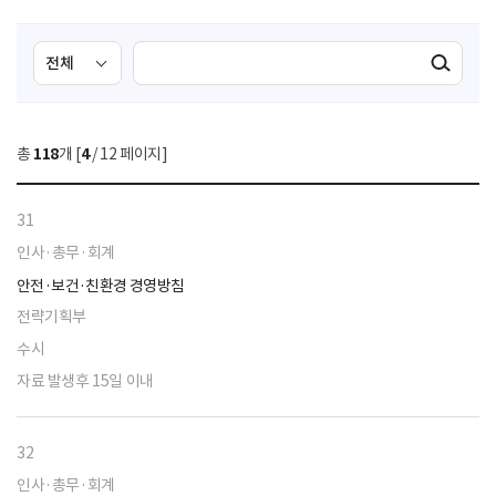
검
검
검색실행
색
색
조
영
건
역
총
118
개 [
4
/ 12 페이지]
선
택
31
인사·총무·회계
안전·보건·친환경 경영방침
전략기획부
수시
자료 발생후 15일 이내
32
인사·총무·회계