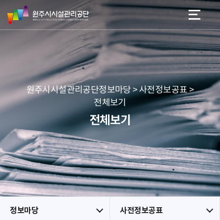
원
스
본문 바로가기
메뉴 바로가기
주
킵
시
네
시
비
설
게
관
이
리
션
공
원주시시설관리공단정보마당 > 사전정보공표 >
단
전체보기
전체보기
정보마당
사전정보공표