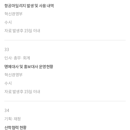
항공마일리지 발생 및 사용 내역
혁신경영부
수시
자료 발생후 15일 이내
33
인사·총무·회계
명예대사 및 홍보대사 운영현황
혁신경영부
수시
자료 발생후 15일 이내
34
기획·재정
산학협력 현황