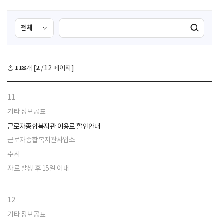
검
검
검색실행
색
색
조
영
건
역
총
118
개 [
2
/ 12 페이지]
선
택
11
기타 정보공표
근로자종합복지관 이용료 할인안내
근로자종합복지관사업소
수시
자료 발생 후 15일 이내
12
기타 정보공표