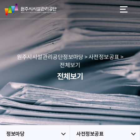
원
스
본문 바로가기
메뉴 바로가기
주
킵
시
네
시
비
설
게
관
이
리
션
공
원주시시설관리공단정보마당 > 사전정보공표 >
단
전체보기
전체보기
정보마당
사전정보공표