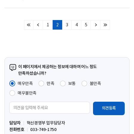
1
2
3
4
5
처
이
다
마
음
전
음
지
페
페
페
막
이
이
이
페
지
지
지
이
지
이 페이지에서 제공하는 정보에 대하여 어느 정도
만족하셨습니까?
매우만족
만족
보통
불만족
매우불만족
의
견
입
담당자
혁신경영부 업무담당자
력
전화번호
033-749-1750