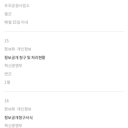
추모공원사업소
월간
매월 15일 이내
15
정보화·개인정보
정보공개 청구 및 처리현황
혁신경영부
연간
1월
16
정보화·개인정보
정보공개청구서식
혁신경영부