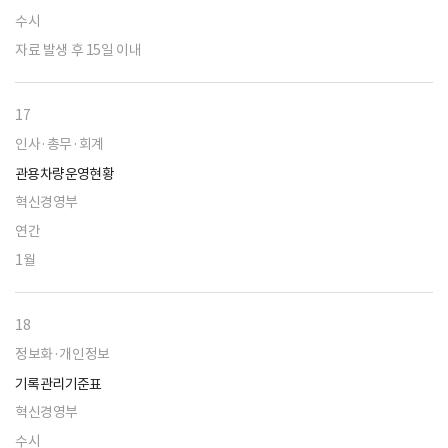
수시
자료 발생 후 15일 이내
17
인사·총무·회계
관용차량운영현황
혁신경영부
연간
1월
18
정보화·개인정보
기록관리기준표
혁신경영부
수시