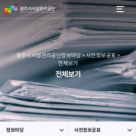
원
스
본문 바로가기
메뉴 바로가기
주
킵
시
네
시
비
설
게
관
이
리
션
공
원주시시설관리공단정보마당 > 사전정보공표 >
단
전체보기
전체보기
정보마당
사전정보공표