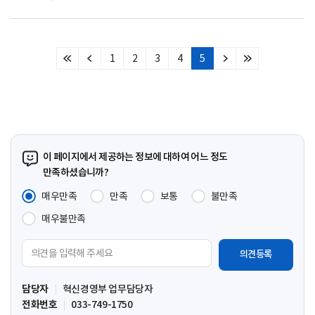
1
2
3
4
5
처
이
다
마
음
전
음
지
페
페
페
막
이
이
이
페
지
지
지
이
지
이 페이지에서 제공하는 정보에 대하여 어느 정도
만족하셨습니까?
매우만족
만족
보통
불만족
매우불만족
의
견
입
담당자
혁신경영부 업무담당자
력
전화번호
033-749-1750