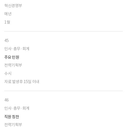
혁신경영부
매년
1월
45
인사·총무·회계
주요 민원
전략기획부
수시
자료 발생후 15일 이내
46
인사·총무·회계
직원 칭찬
전략기획부