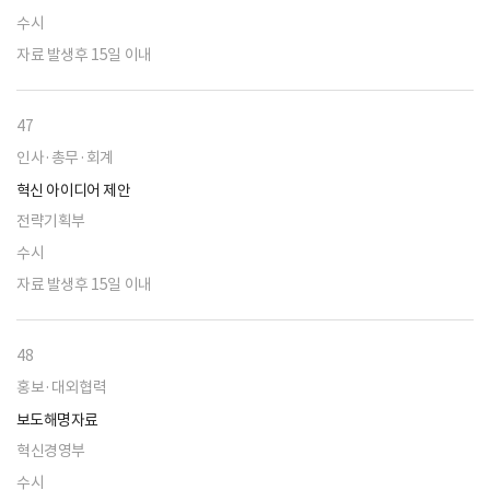
수시
자료 발생후 15일 이내
47
인사·총무·회계
혁신 아이디어 제안
전략기획부
수시
자료 발생후 15일 이내
48
홍보·대외협력
보도해명자료
혁신경영부
수시