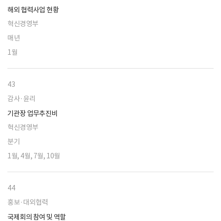
해외 협력사업 현황
혁신경영부
매년
1월
43
감사·윤리
기관장 업무추진비
혁신경영부
분기
1월, 4월, 7월, 10월
44
홍보·대외협력
국제회의 참여 및 역할