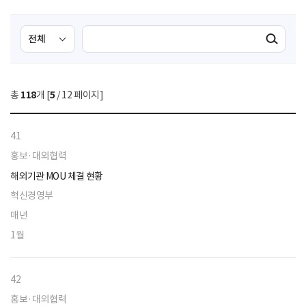
검
검
검색실행
색
색
조
영
건
역
총
118
개 [
5
/ 12 페이지]
선
택
41
홍보·대외협력
해외기관 MOU 체결 현황
혁신경영부
매년
1월
42
홍보·대외협력