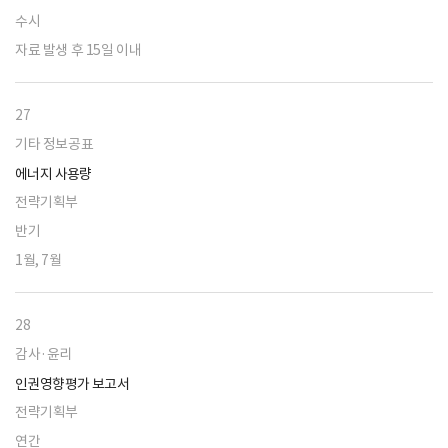
수시
자료 발생 후 15일 이내
27
기타 정보공표
에너지 사용량
전략기획부
반기
1월, 7월
28
감사·윤리
인권영향평가 보고서
전략기획부
연간