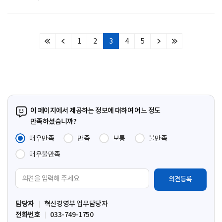
1
2
3
4
5
처
이
다
마
음
전
음
지
페
페
페
막
이
이
이
페
지
지
지
이
지
이 페이지에서 제공하는 정보에 대하여 어느 정도
만족하셨습니까?
매우만족
만족
보통
불만족
매우불만족
의
견
입
담당자
혁신경영부 업무담당자
력
전화번호
033-749-1750