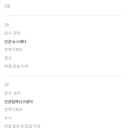
1월
29
감사·윤리
인권 뉴스레터
전략기획부
월간
매월 15일 이내
30
감사·윤리
인권침해신고센터
전략기획부
수시
자료 발생 후 15일 이내