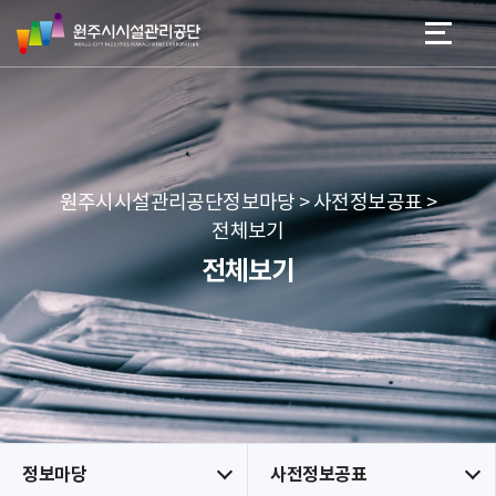
원
스
본문 바로가기
메뉴 바로가기
주
킵
시
네
시
비
설
게
관
이
리
션
공
원주시시설관리공단정보마당 > 사전정보공표 >
단
전체보기
전체보기
정보마당
사전정보공표