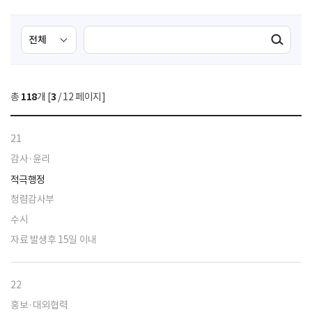
검
검
검색실행
색
색
조
영
건
역
총
118
개 [
3
/ 12 페이지]
선
택
21
감사·윤리
적극행정
청렴감사부
수시
자료 발생후 15일 이내
22
홍보·대외협력