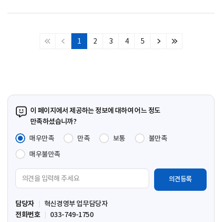
1
2
3
4
5
처
이
다
마
음
전
음
지
페
페
페
막
이
이
이
페
지
지
지
이
지
이 페이지에서 제공하는 정보에 대하여 어느 정도
만족하셨습니까?
매우만족
만족
보통
불만족
매우불만족
의
견
입
담당자
혁신경영부 업무담당자
력
전화번호
033-749-1750