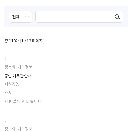
검
검
검색실행
색
색
조
영
건
역
총
118
개 [
1
/ 12 페이지]
선
택
1
정보화·개인정보
공단 기록관 안내
혁신경영부
수시
자료 발생 후 15일 이내
2
정보화·개인정보