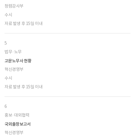
청렴감사부
수시
자료 발생 후 15일 이내
5
법무·노무
고문노무사 현황
혁신경영부
수시
자료 발생 후 15일 이내
6
홍보·대외협력
국외출장보고서
혁신경영부