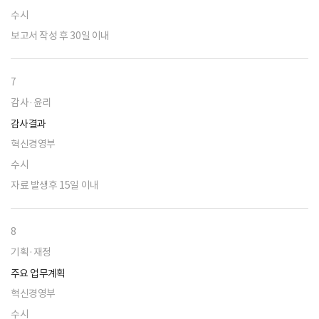
수시
보고서 작성 후 30일 이내
7
감사·윤리
감사결과
혁신경영부
수시
자료 발생후 15일 이내
8
기획·재정
주요 업무계획
혁신경영부
수시