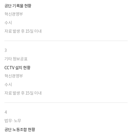
공단 기록물 현황
혁신경영부
수시
자료 발생 후 15일 이내
3
기타 정보공표
CCTV 설치 현황
혁신경영부
수시
자료 발생 후 15일 이내
4
법무·노무
공단 노동조합 현황