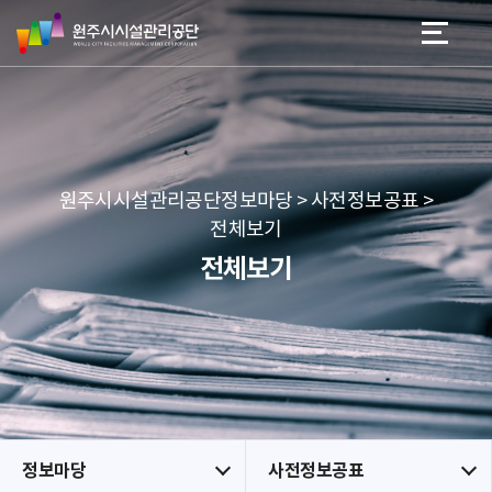
원
스
본문 바로가기
메뉴 바로가기
주
킵
시
네
시
비
설
게
관
이
리
션
공
원주시시설관리공단정보마당 > 사전정보공표 >
단
전체보기
전체보기
정보마당
사전정보공표