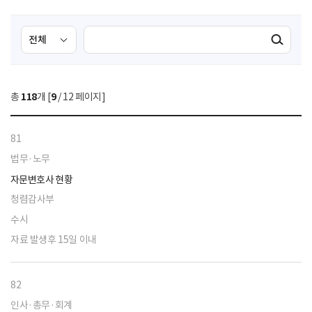
검
검
검색실행
색
색
조
영
건
역
총
118
개 [
9
/ 12 페이지]
선
택
81
법무·노무
자문변호사 현황
청렴감사부
수시
자료 발생후 15일 이내
82
인사·총무·회계