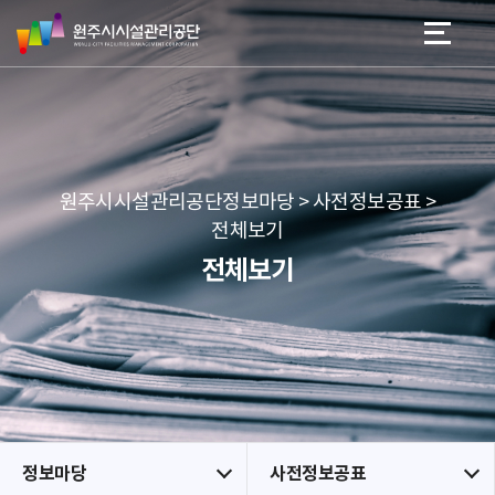
원
스
본문 바로가기
메뉴 바로가기
주
킵
시
네
시
비
설
게
관
이
리
션
공
원주시시설관리공단정보마당 > 사전정보공표 >
단
전체보기
전체보기
정보마당
사전정보공표