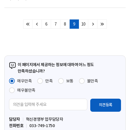
6
7
8
9
10
처
이
다
마
음
전
음
지
페
페
페
막
이
이
이
페
지
지
지
이
지
이 페이지에서 제공하는 정보에 대하여 어느 정도
만족하셨습니까?
매우만족
만족
보통
불만족
매우불만족
의
견
입
담당자
혁신경영부 업무담당자
력
전화번호
033-749-1750