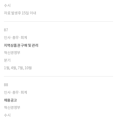
수시
자료 발생후 15일 이내
87
인사·총무·회계
지역상품권 구매 및 관리
혁신경영부
분기
1월, 4월, 7월, 10월
88
인사·총무·회계
채용공고
혁신경영부
수시