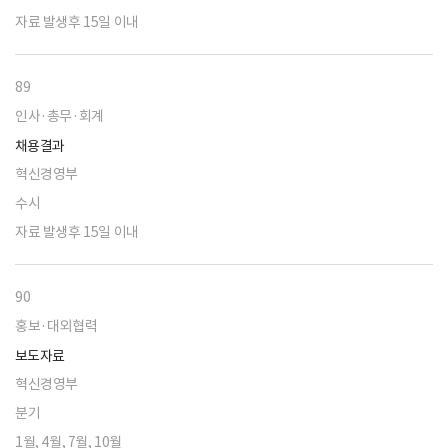
자료 발생후 15일 이내
89
인사·총무·회계
채용결과
혁신경영부
수시
자료 발생후 15일 이내
90
홍보·대외협력
보도자료
혁신경영부
분기
1월, 4월, 7월, 10월