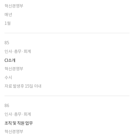
혁신경영부
매년
1월
85
인사·총무·회계
CI소개
혁신경영부
수시
자료 발생후 15일 이내
86
인사·총무·회계
조직 및 직원 업무
혁신경영부