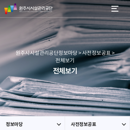
원
스
본문 바로가기
메뉴 바로가기
주
킵
시
네
시
비
설
게
관
이
리
션
공
원주시시설관리공단정보마당 > 사전정보공표 >
단
전체보기
전체보기
정보마당
사전정보공표