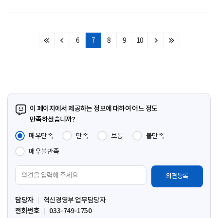
6
7
8
9
10
처
이
다
마
음
전
음
지
페
페
페
막
이
이
이
페
지
지
지
이
지
이 페이지에서 제공하는 정보에 대하여 어느 정도
만족하셨습니까?
매우만족
만족
보통
불만족
매우불만족
의
견
입
담당자
혁신경영부 업무담당자
력
전화번호
033-749-1750