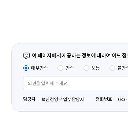
음
페
이
지
이 페이지에서 제공하는 정보에 대하여 어느 
매우만족
만족
보통
불만
의
견
입
담당자
전화번호
혁신경영부 업무담당자
033-
력
영
역