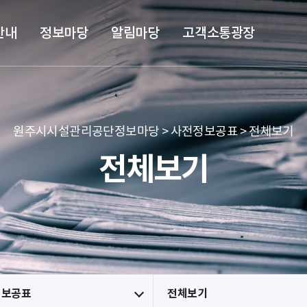
본문 바로가기
메뉴 바로가기
안내
정보마당
알림마당
고객소통광장
원주시시설관리공단정보마당 > 사전정보공표 > 전체보기
전체보기
정보공표
전체보기