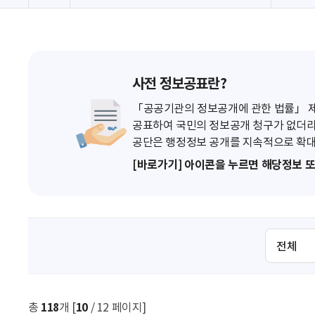
사전 정보공표란?
「공공기관의 정보공개에 관한 법률」 제7
공표하여 국민의 정보공개 청구가 없더라
공단은 행정정보 공개를 지속적으로 확대
[바로가기] 아이콘을 누르면 해당정보 
검
색
조
건
선
총
118
개 [
10
/ 12 페이지]