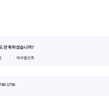
전
페
이
지
정도 만족하셨습니까?
족
매우불만족
749-1750