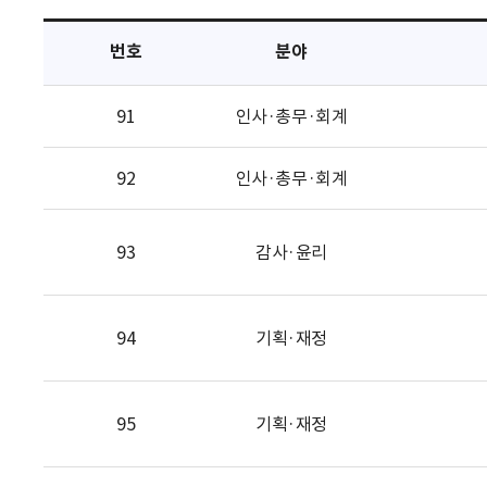
택
번호
분야
91
인사·총무·회계
92
인사·총무·회계
93
감사·윤리
94
기획·재정
95
기획·재정