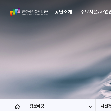
스
원
킵
공단소개
주요시설/사업
주
네
시
비
시
게
설
이
관
션
리
공
단
정보마당
사전
홈