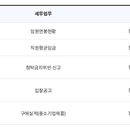
세무업무
임원연봉현황
직원평균임금
청탁금지위반 신고
입찰공고
구매실적(중소기업제품)