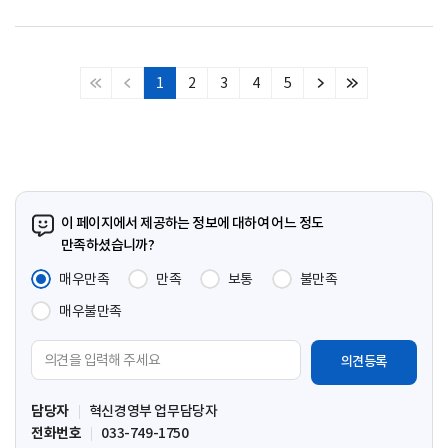
1
2
3
4
5
처
이
다
마
음
전
음
지
페
페
페
막
이
이
이
페
지
지
지
이
지
이 페이지에서 제공하는 정보에 대하여 어느 정도
만족하셨습니까?
매우만족
만족
보통
불만족
매우불만족
의
견
입
담당자
혁신경영부 업무담당자
력
전화번호
033-749-1750