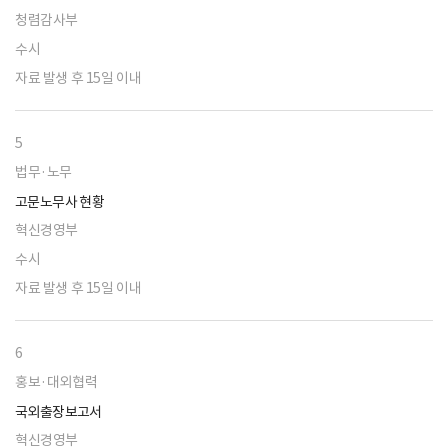
청렴감사부
수시
자료 발생 후 15일 이내
5
법무·노무
고문노무사 현황
혁신경영부
수시
자료 발생 후 15일 이내
6
홍보·대외협력
국외출장보고서
혁신경영부