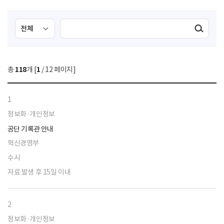
검
검
검색실행
색
색
조
영
건
역
총
118
개 [
1
/ 12 페이지]
선
택
1
정보화·개인정보
공단 기록관 안내
혁신경영부
수시
자료 발생 후 15일 이내
2
정보화·개인정보