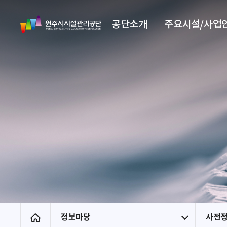
스
원
킵
공단소개
주요시설/사업
주
네
시
비
시
게
설
이
관
션
리
공
단
정보마당
사전
홈