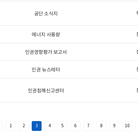
공단 소식지
에너지 사용량
인권영향평가 보고서
인권 뉴스레터
인권침해신고센터
1
2
3
4
5
6
7
8
9
10
이
전