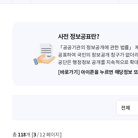
사전 정보공표란?
「공공기관의 정보공개에 관한 법률」 제7
공표하여 국민의 정보공개 청구가 없더라
공단은 행정정보 공개를 지속적으로 확대
[바로가기] 아이콘을 누르면 해당정보 
검
색
조
건
선
총
118
개 [
3
/ 12 페이지]