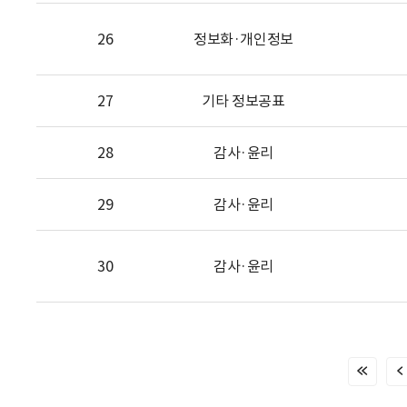
26
정보화·개인정보
27
기타 정보공표
28
감사·윤리
29
감사·윤리
30
감사·윤리
처
음