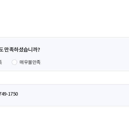
페
이
지
정도 만족하셨습니까?
족
매우불만족
749-1750