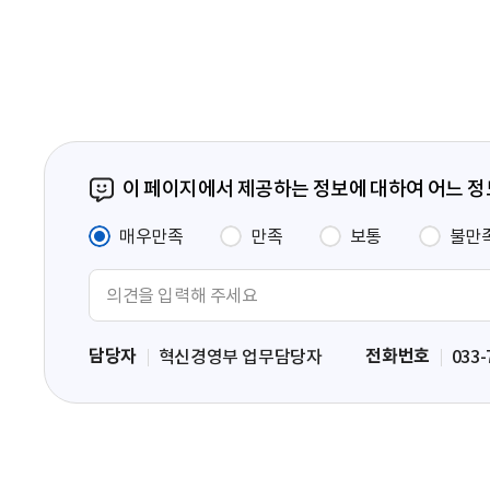
페
이
지
이 페이지에서 제공하는 정보에 대하여 어느 
매우만족
만족
보통
불만
의
견
입
담당자
전화번호
혁신경영부 업무담당자
033-
력
영
역