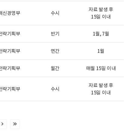
자료 발생 후
혁신경영부
수시
15일 이내
전략기획부
반기
1월, 7월
전략기획부
연간
1월
전략기획부
월간
매월 15일 이내
자료 발생 후
전략기획부
수시
15일 이내
다
마
음
지