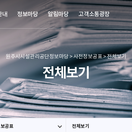
본문 바로가기
메뉴 바로가기
안내
정보마당
알림마당
고객소통광장
원주시시설관리공단정보마당 > 사전정보공표 > 전체보기
전체보기
정보공표
전체보기