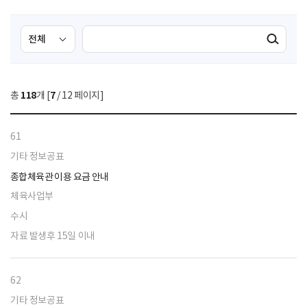
검
검
검색실행
색
색
조
영
건
역
총
118
개 [
7
/ 12 페이지]
선
택
61
기타 정보공표
종합체육관 이용 요금 안내
체육사업부
수시
자료 발생후 15일 이내
62
기타 정보공표