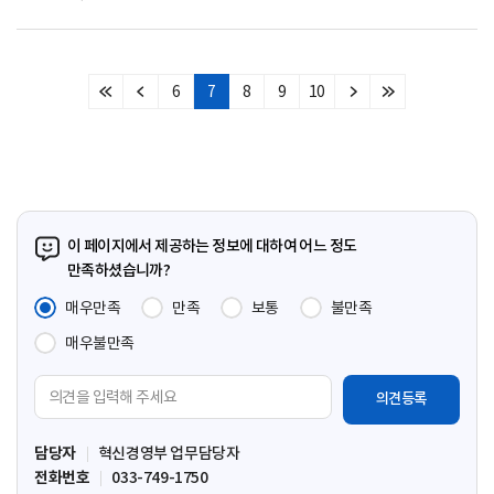
6
7
8
9
10
처
이
다
마
음
전
음
지
페
페
페
막
이
이
이
페
지
지
지
이
지
이 페이지에서 제공하는 정보에 대하여 어느 정도
만족하셨습니까?
매우만족
만족
보통
불만족
매우불만족
의
견
입
담당자
혁신경영부 업무담당자
력
전화번호
033-749-1750