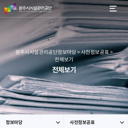
원
스
본문 바로가기
메뉴 바로가기
주
킵
시
네
시
비
설
게
관
이
리
션
공
원주시시설관리공단정보마당 > 사전정보공표 >
단
전체보기
전체보기
정보마당
사전정보공표