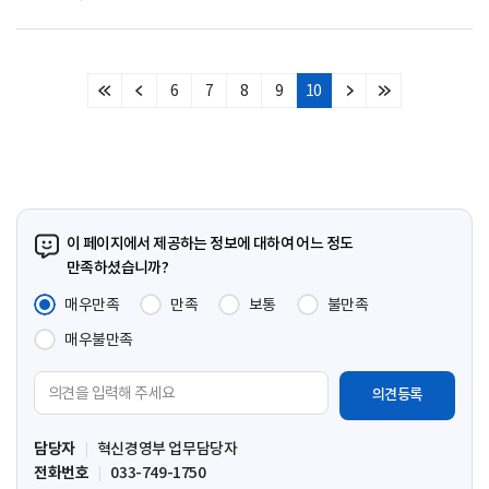
6
7
8
9
10
처
이
다
마
음
전
음
지
페
페
페
막
이
이
이
페
지
지
지
이
지
이 페이지에서 제공하는 정보에 대하여 어느 정도
만족하셨습니까?
매우만족
만족
보통
불만족
매우불만족
의
견
입
담당자
혁신경영부 업무담당자
력
전화번호
033-749-1750