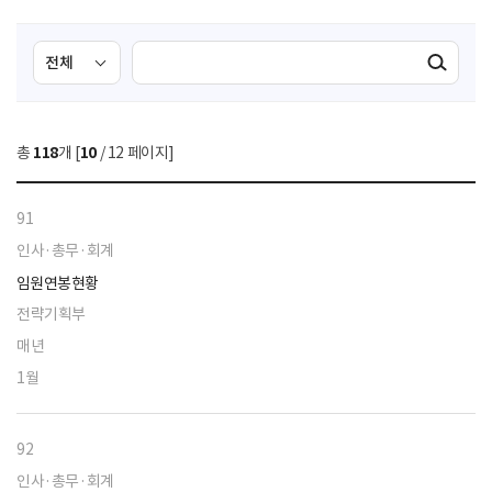
검
검
검색실행
색
색
조
영
건
역
총
118
개 [
10
/ 12 페이지]
선
택
91
인사·총무·회계
임원연봉현황
전략기획부
매년
1월
92
인사·총무·회계