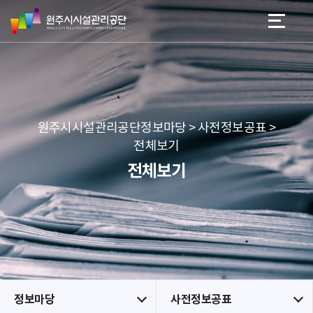
원
스
본문 바로가기
메뉴 바로가기
주
킵
시
네
시
비
설
게
관
이
리
션
공
원주시시설관리공단정보마당 > 사전정보공표 >
단
전체보기
전체보기
정보마당
사전정보공표