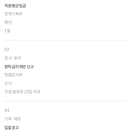
직원평균임금
전략기획부
매년
1월
93
감사·윤리
청탁금지위반 신고
청렴감사부
수시
자료 발생후 15일 이내
94
기획·재정
입찰공고