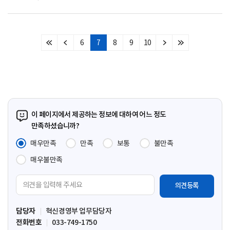
6
7
8
9
10
처
이
다
마
음
전
음
지
페
페
페
막
이
이
이
페
지
지
지
이
지
이 페이지에서 제공하는 정보에 대하여 어느 정도
만족하셨습니까?
매우만족
만족
보통
불만족
매우불만족
의
견
입
담당자
혁신경영부 업무담당자
력
전화번호
033-749-1750