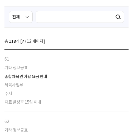
검
검
검색실행
색
색
조
영
건
역
총
118
개 [
7
/ 12 페이지]
선
택
61
기타 정보공표
종합체육관 이용 요금 안내
체육사업부
수시
자료 발생후 15일 이내
62
기타 정보공표