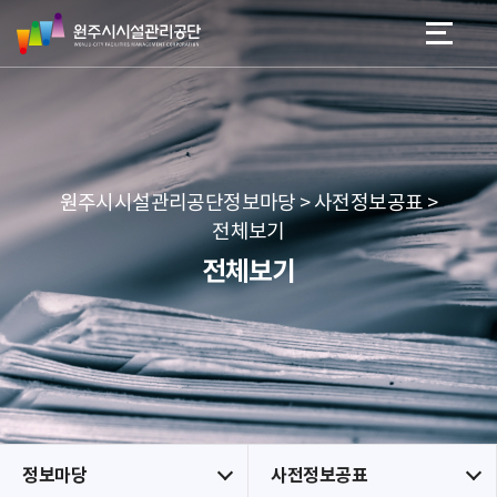
원
스
본문 바로가기
메뉴 바로가기
주
킵
시
네
시
비
설
게
관
이
리
션
공
원주시시설관리공단정보마당 > 사전정보공표 >
단
전체보기
전체보기
정보마당
사전정보공표