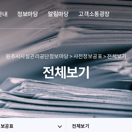
본문 바로가기
메뉴 바로가기
안내
정보마당
알림마당
고객소통광장
원주시시설관리공단정보마당 > 사전정보공표 > 전체보기
전체보기
정보공표
전체보기