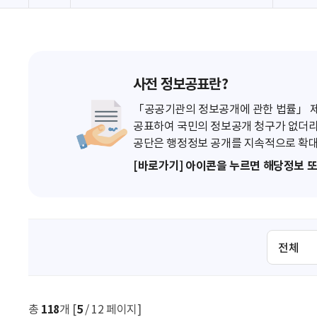
사전 정보공표란?
「공공기관의 정보공개에 관한 법률」 제7
공표하여 국민의 정보공개 청구가 없더라
공단은 행정정보 공개를 지속적으로 확대
[바로가기] 아이콘을 누르면 해당정보 
검
색
조
건
선
총
118
개 [
5
/ 12 페이지]