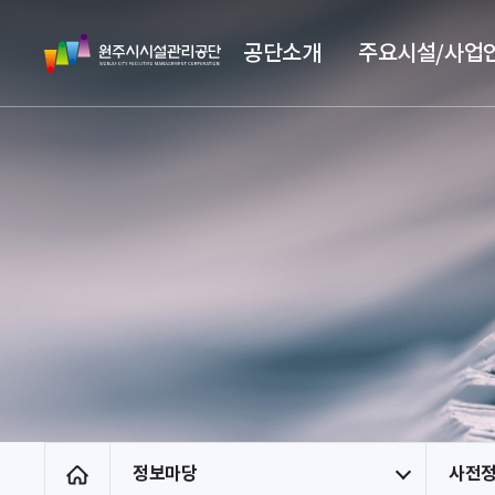
스
원
킵
공단소개
주요시설/사업
주
네
시
비
시
게
설
이
관
션
리
공
단
정보마당
사전
홈