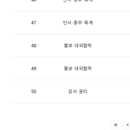
47
인사·총무·회계
48
홍보·대외협력
49
홍보·대외협력
50
감사·윤리
처