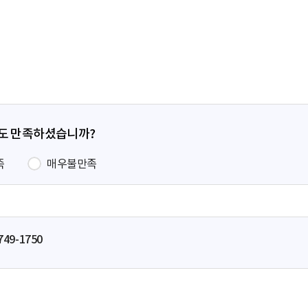
전
페
이
지
정도 만족하셨습니까?
족
매우불만족
749-1750