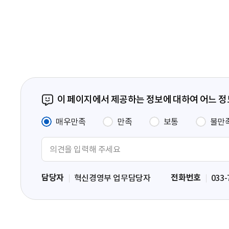
음
페
이
지
이 페이지에서 제공하는 정보에 대하여 어느 
매우만족
만족
보통
불만
의
견
입
담당자
전화번호
혁신경영부 업무담당자
033-
력
영
역