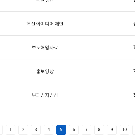
혁신 아이디어 제안
보도해명자료
홍보영상
부패방지방침
1
2
3
4
5
6
7
8
9
10
이