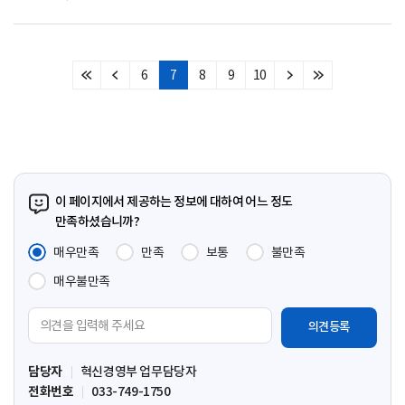
6
7
8
9
10
처
이
다
마
음
전
음
지
페
페
페
막
이
이
이
페
지
지
지
이
지
이 페이지에서 제공하는 정보에 대하여 어느 정도
만족하셨습니까?
매우만족
만족
보통
불만족
매우불만족
의
견
입
담당자
혁신경영부 업무담당자
력
전화번호
033-749-1750