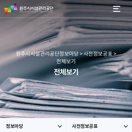
원
스
본문 바로가기
메뉴 바로가기
주
킵
시
네
시
비
설
게
관
이
리
션
공
원주시시설관리공단정보마당 > 사전정보공표 >
단
전체보기
전체보기
정보마당
사전정보공표