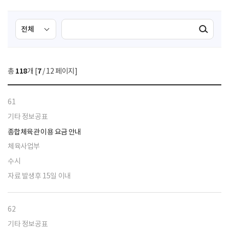
검
검
검색실행
색
색
조
영
건
역
총
118
개 [
7
/ 12 페이지]
선
택
61
기타 정보공표
종합체육관 이용 요금 안내
체육사업부
수시
자료 발생후 15일 이내
62
기타 정보공표