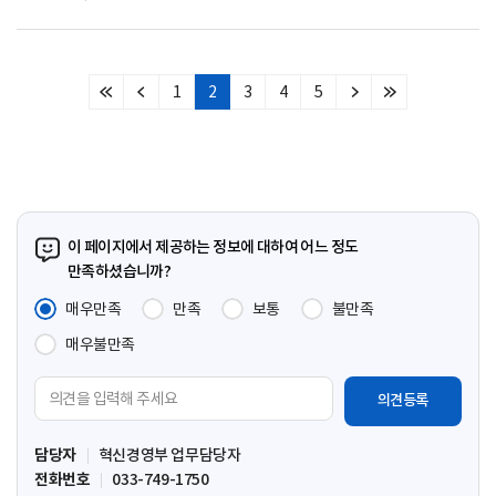
1
2
3
4
5
처
이
다
마
음
전
음
지
페
페
페
막
이
이
이
페
지
지
지
이
지
이 페이지에서 제공하는 정보에 대하여 어느 정도
만족하셨습니까?
매우만족
만족
보통
불만족
매우불만족
의
견
입
담당자
혁신경영부 업무담당자
력
전화번호
033-749-1750