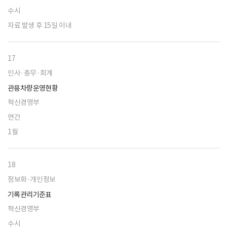
수시
자료 발생 후 15일 이내
17
인사·총무·회계
관용차량운영현황
혁신경영부
연간
1월
18
정보화·개인정보
기록관리기준표
혁신경영부
수시