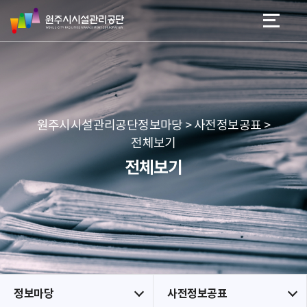
원
스
본문 바로가기
메뉴 바로가기
주
킵
시
네
시
비
설
게
관
이
리
션
공
원주시시설관리공단정보마당 > 사전정보공표 >
단
전체보기
전체보기
정보마당
사전정보공표