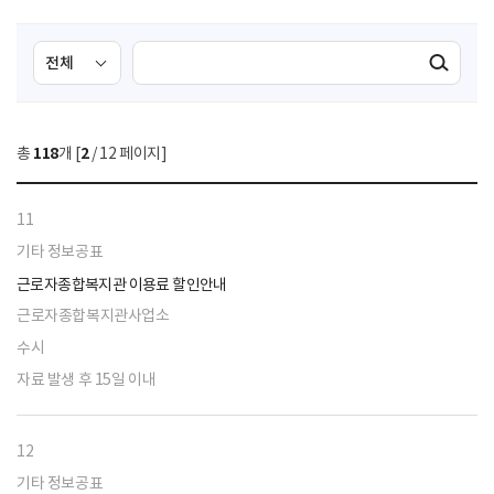
검
검
검색실행
색
색
조
영
건
역
총
118
개 [
2
/ 12 페이지]
선
택
11
기타 정보공표
근로자종합복지관 이용료 할인안내
근로자종합복지관사업소
수시
자료 발생 후 15일 이내
12
기타 정보공표