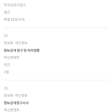
추모공원사업소
월간
매월 15일 이내
15
정보화·개인정보
정보공개 청구 및 처리현황
혁신경영부
연간
1월
16
정보화·개인정보
정보공개청구서식
혁신경영부