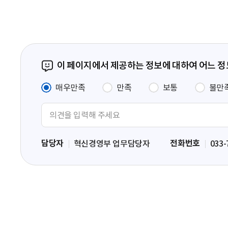
이 페이지에서 제공하는 정보에 대하여 어느 
매우만족
만족
보통
불만
의
견
입
담당자
전화번호
혁신경영부 업무담당자
033-
력
영
역