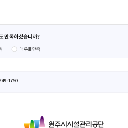
지
지
지
이
지
정도 만족하셨습니까?
족
매우불만족
749-1750
원
주