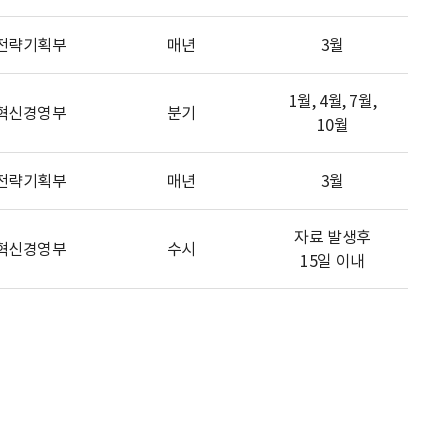
전략기획부
매년
3월
1월, 4월, 7월,
혁신경영부
분기
10월
전략기획부
매년
3월
자료 발생후
혁신경영부
수시
15일 이내