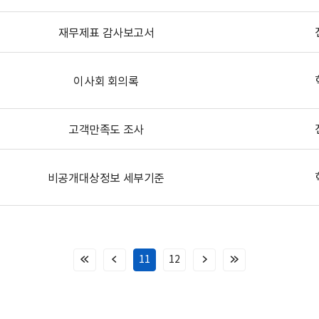
재무제표 감사보고서
이사회 회의록
고객만족도 조사
비공개대상정보 세부기준
11
12
처
이
다
마
음
전
음
지
페
페
페
막
이
이
이
페