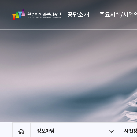
스
원
킵
공단소개
주요시설/사업
주
네
시
비
시
게
설
이
관
션
리
공
단
정보마당
사전
홈