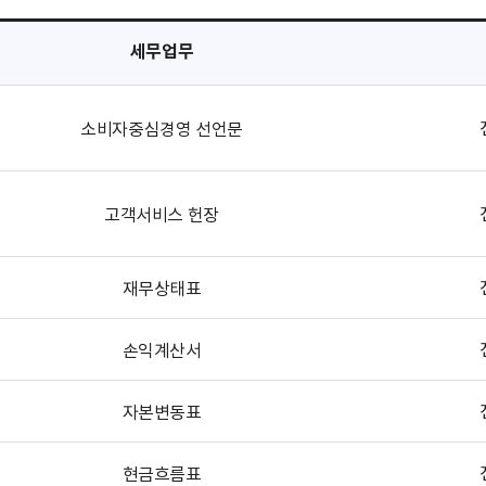
세무업무
소비자중심경영 선언문
고객서비스 헌장
재무상태표
손익계산서
자본변동표
현금흐름표