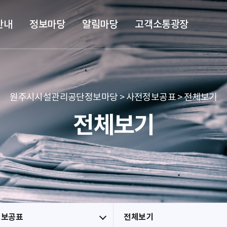
본문 바로가기
메뉴 바로가기
안내
정보마당
알림마당
고객소통광장
원주시시설관리공단정보마당 > 사전정보공표 > 전체보기
전체보기
정보공표
전체보기