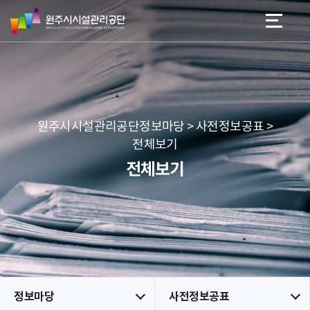
원
스
본문 바로가기
메뉴 바로가기
주
킵
시
네
시
비
설
게
관
이
리
션
공
원주시시설관리공단정보마당 > 사전정보공표 >
단
전체보기
전체보기
정보마당
사전정보공표