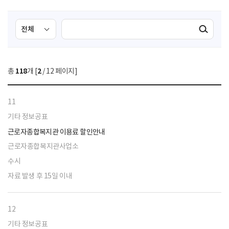
검
검
검색실행
색
색
조
영
건
역
총
118
개 [
2
/ 12 페이지]
선
택
11
기타 정보공표
근로자종합복지관 이용료 할인안내
근로자종합복지관사업소
수시
자료 발생 후 15일 이내
12
기타 정보공표