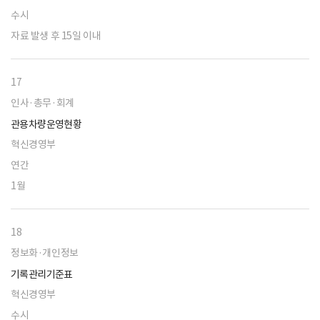
수시
자료 발생 후 15일 이내
17
인사·총무·회계
관용차량운영현황
혁신경영부
연간
1월
18
정보화·개인정보
기록관리기준표
혁신경영부
수시