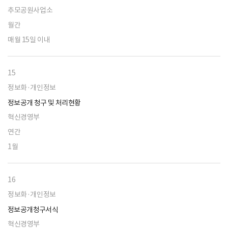
추모공원사업소
월간
매월 15일 이내
15
정보화·개인정보
정보공개 청구 및 처리현황
혁신경영부
연간
1월
16
정보화·개인정보
정보공개청구서식
혁신경영부