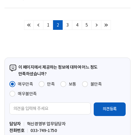
1
2
3
4
5
처
이
다
마
음
전
음
지
페
페
페
막
이
이
이
페
지
지
지
이
지
이 페이지에서 제공하는 정보에 대하여 어느 정도
만족하셨습니까?
매우만족
만족
보통
불만족
매우불만족
의
견
입
담당자
혁신경영부 업무담당자
력
전화번호
033-749-1750