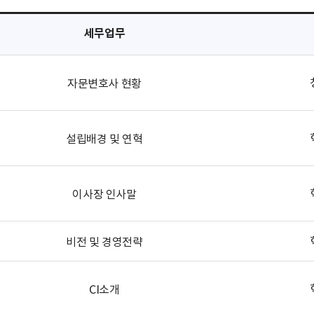
세무업무
자문변호사 현황
설립배경 및 연혁
이사장 인사말
비전 및 경영전략
CI소개