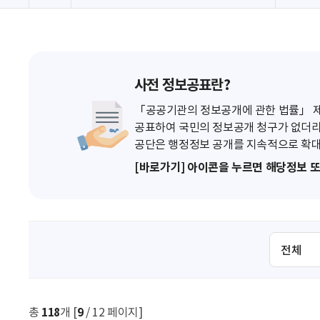
사전 정보공표란?
「공공기관의 정보공개에 관한 법률」 제7
공표하여 국민의 정보공개 청구가 없더라
공단은 행정정보 공개를 지속적으로 확대
[바로가기] 아이콘을 누르면 해당정보 
검
색
조
건
선
총
118
개 [
9
/ 12 페이지]