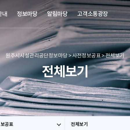
본문 바로가기
메뉴 바로가기
안내
정보마당
알림마당
고객소통광장
원주시시설관리공단정보마당 > 사전정보공표 > 전체보기
전체보기
정보공표
전체보기