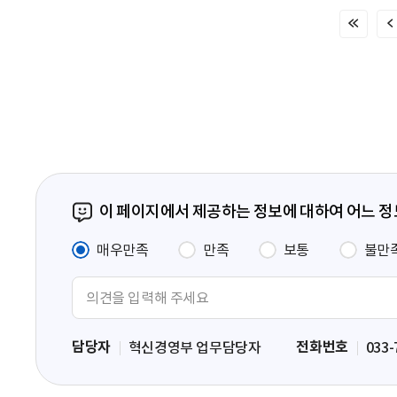
처
음
페
이
지
이 페이지에서 제공하는 정보에 대하여 어느 
매우만족
만족
보통
불만
의
견
입
담당자
전화번호
혁신경영부 업무담당자
033-
력
영
역