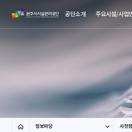
스
원
킵
공단소개
주요시설/사업
주
네
시
비
시
게
설
이
관
션
리
공
단
정보마당
사전
홈