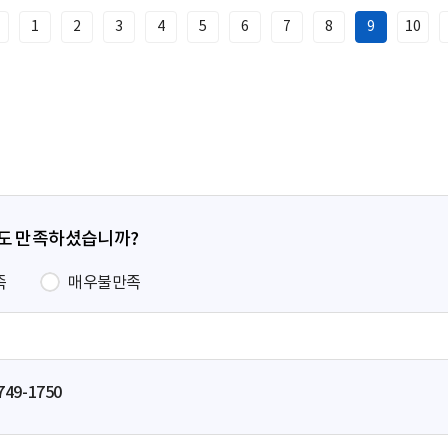
1
2
3
4
5
6
7
8
9
10
이
전
페
이
지
정도 만족하셨습니까?
족
매우불만족
749-1750