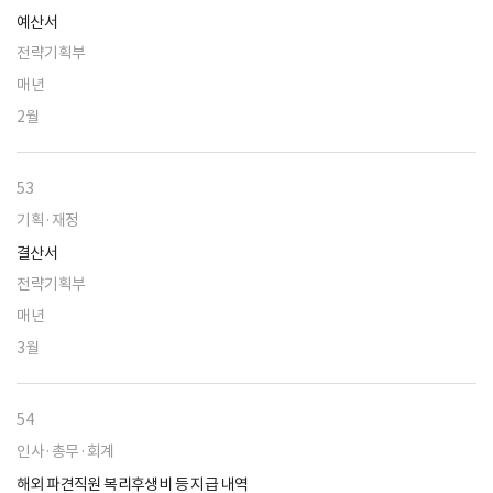
예산서
전략기획부
매년
2월
53
기획·재정
결산서
전략기획부
매년
3월
54
인사·총무·회계
해외 파견직원 복리후생비 등 지급 내역