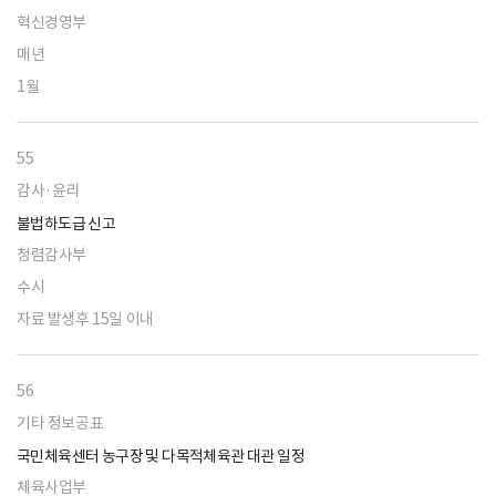
혁신경영부
매년
1월
55
감사·윤리
불법하도급 신고
청렴감사부
수시
자료 발생후 15일 이내
56
기타 정보공표
국민체육센터 농구장 및 다목적체육관 대관 일정
체육사업부