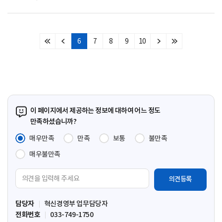
6
7
8
9
10
처
이
다
마
음
전
음
지
페
페
페
막
이
이
이
페
지
지
지
이
지
이 페이지에서 제공하는 정보에 대하여 어느 정도
만족하셨습니까?
매우만족
만족
보통
불만족
매우불만족
의
견
입
담당자
혁신경영부 업무담당자
력
전화번호
033-749-1750