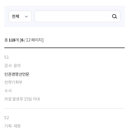
검
검
검색실행
색
색
조
영
건
역
총
118
개 [
6
/ 12 페이지]
선
택
51
감사·윤리
인권경영선언문
전략기획부
수시
자료 발생후 15일 이내
52
기획·재정