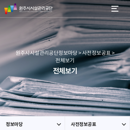
원
스
본문 바로가기
메뉴 바로가기
주
킵
시
네
시
비
설
게
관
이
리
션
공
원주시시설관리공단정보마당 > 사전정보공표 >
단
전체보기
전체보기
정보마당
사전정보공표