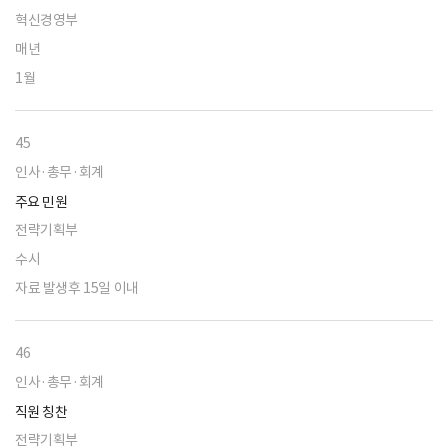
혁신경영부
매년
1월
45
인사·총무·회계
주요 민원
전략기획부
수시
자료 발생후 15일 이내
46
인사·총무·회계
직원 칭찬
전략기획부