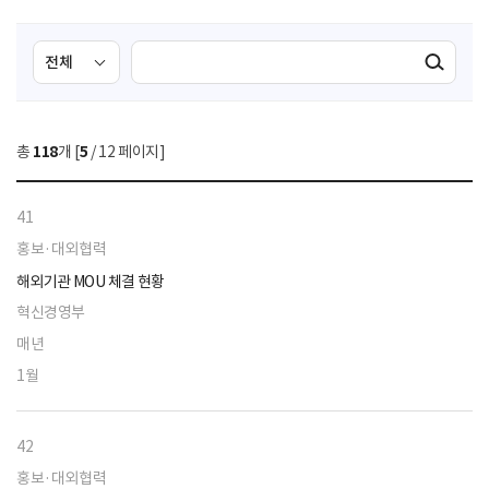
검
검
검색실행
색
색
조
영
건
역
총
118
개 [
5
/ 12 페이지]
선
택
41
홍보·대외협력
해외기관 MOU 체결 현황
혁신경영부
매년
1월
42
홍보·대외협력