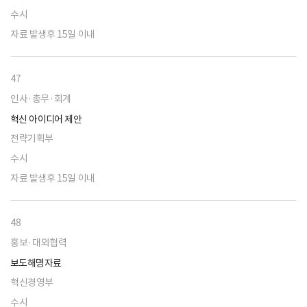
수시
자료 발생후 15일 이내
47
인사·총무·회계
혁신 아이디어 제안
전략기획부
수시
자료 발생후 15일 이내
48
홍보·대외협력
보도해명자료
혁신경영부
수시