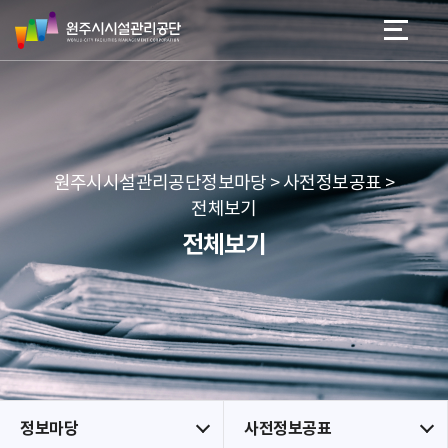
원
스
본문 바로가기
메뉴 바로가기
주
킵
시
네
시
비
설
게
관
이
리
션
공
원주시시설관리공단정보마당 > 사전정보공표 >
단
전체보기
전체보기
정보마당
사전정보공표