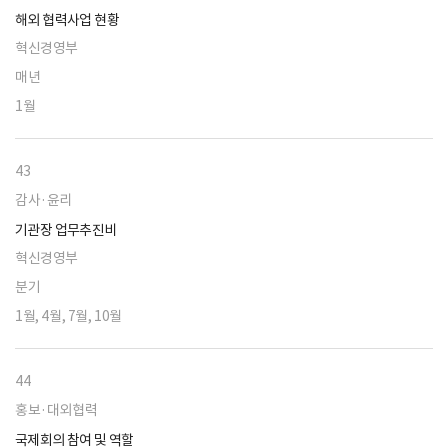
해외 협력사업 현황
혁신경영부
매년
1월
43
감사·윤리
기관장 업무추진비
혁신경영부
분기
1월, 4월, 7월, 10월
44
홍보·대외협력
국제회의 참여 및 역할