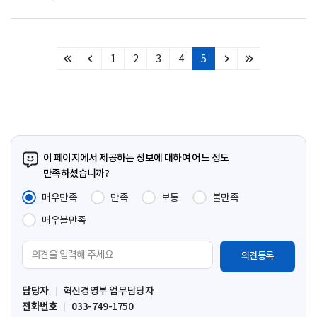
1
2
3
4
5
처
이
다
마
음
전
음
지
페
페
페
막
이
이
이
페
지
지
지
이
지
이 페이지에서 제공하는 정보에 대하여 어느 정도
만족하셨습니까?
매우만족
만족
보통
불만족
매우불만족
의
견
입
담당자
혁신경영부 업무담당자
력
전화번호
033-749-1750