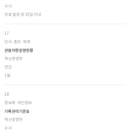
수시
자료 발생 후 15일 이내
17
인사·총무·회계
관용차량운영현황
혁신경영부
연간
1월
18
정보화·개인정보
기록관리기준표
혁신경영부
수시