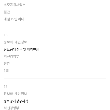
추모공원사업소
월간
매월 15일 이내
15
정보화·개인정보
정보공개 청구 및 처리현황
혁신경영부
연간
1월
16
정보화·개인정보
정보공개청구서식
혁신경영부