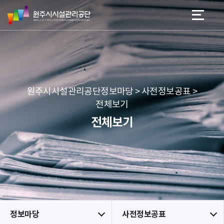
원
스
본문 바로가기
메뉴 바로가기
주
킵
시
네
시
비
설
게
관
이
리
션
공
원주시시설관리공단정보마당 > 사전정보공표 >
단
전체보기
전체보기
정보마당
사전정보공표