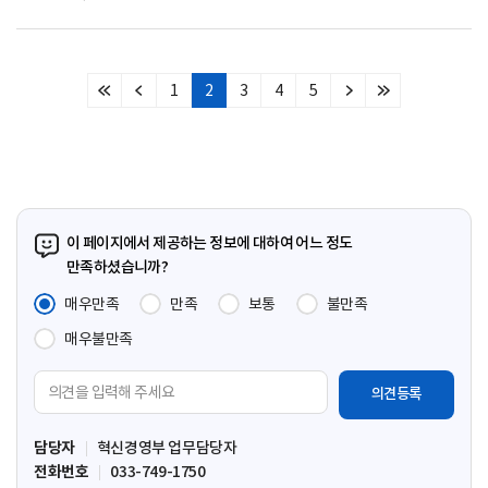
1
2
3
4
5
처
이
다
마
음
전
음
지
페
페
페
막
이
이
이
페
지
지
지
이
지
이 페이지에서 제공하는 정보에 대하여 어느 정도
만족하셨습니까?
매우만족
만족
보통
불만족
매우불만족
의
견
입
담당자
혁신경영부 업무담당자
력
전화번호
033-749-1750