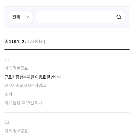
검
검
검색실행
색
색
조
영
건
역
총
118
개 [
2
/ 12 페이지]
선
택
11
기타 정보공표
근로자종합복지관 이용료 할인안내
근로자종합복지관사업소
수시
자료 발생 후 15일 이내
12
기타 정보공표