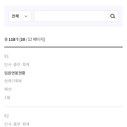
검
검
검색실행
색
색
조
영
건
역
총
118
개 [
10
/ 12 페이지]
선
택
91
인사·총무·회계
임원연봉현황
전략기획부
매년
1월
92
인사·총무·회계