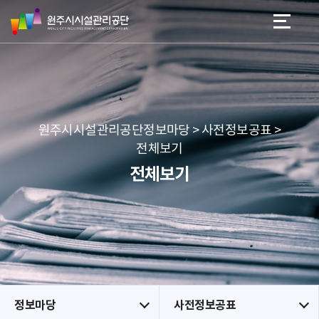
원
스
본문 바로가기
메뉴 바로가기
주
킵
시
네
시
비
설
게
관
이
리
션
공
원주시시설관리공단정보마당 > 사전정보공표 >
단
전체보기
전체보기
정보마당
사전정보공표