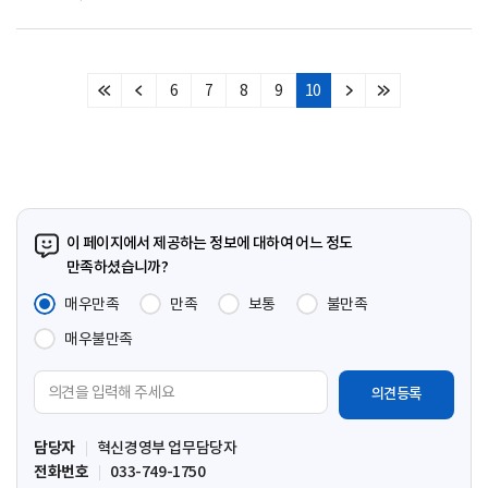
6
7
8
9
10
처
이
다
마
음
전
음
지
페
페
페
막
이
이
이
페
지
지
지
이
지
이 페이지에서 제공하는 정보에 대하여 어느 정도
만족하셨습니까?
매우만족
만족
보통
불만족
매우불만족
의
견
입
담당자
혁신경영부 업무담당자
력
전화번호
033-749-1750