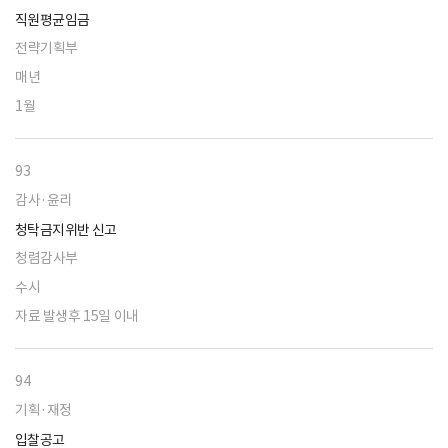
직원평균임금
전략기획부
매년
1월
93
감사·윤리
청탁금지위반 신고
청렴감사부
수시
자료 발생후 15일 이내
94
기획·재정
입찰공고