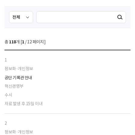
검
검
검색실행
색
색
조
영
건
역
총
118
개 [
1
/ 12 페이지]
선
택
1
정보화·개인정보
공단 기록관 안내
혁신경영부
수시
자료 발생 후 15일 이내
2
정보화·개인정보