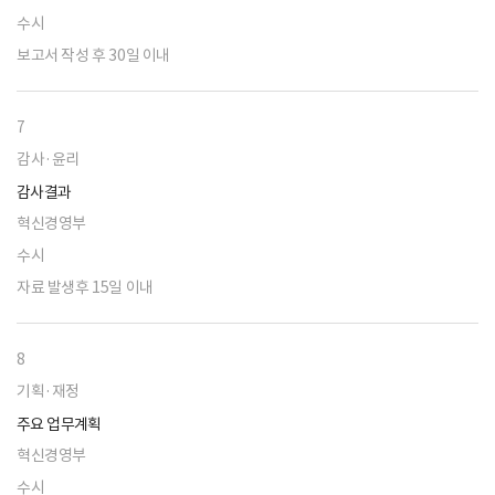
수시
보고서 작성 후 30일 이내
7
감사·윤리
감사결과
혁신경영부
수시
자료 발생후 15일 이내
8
기획·재정
주요 업무계획
혁신경영부
수시