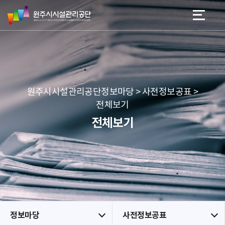
원
스
본문 바로가기
메뉴 바로가기
주
킵
시
네
시
비
설
게
관
이
리
션
공
원주시시설관리공단정보마당 > 사전정보공표 >
단
전체보기
전체보기
정보마당
사전정보공표