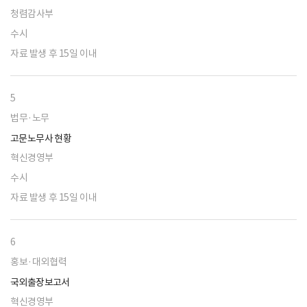
청렴감사부
수시
자료 발생 후 15일 이내
5
법무·노무
고문노무사 현황
혁신경영부
수시
자료 발생 후 15일 이내
6
홍보·대외협력
국외출장보고서
혁신경영부