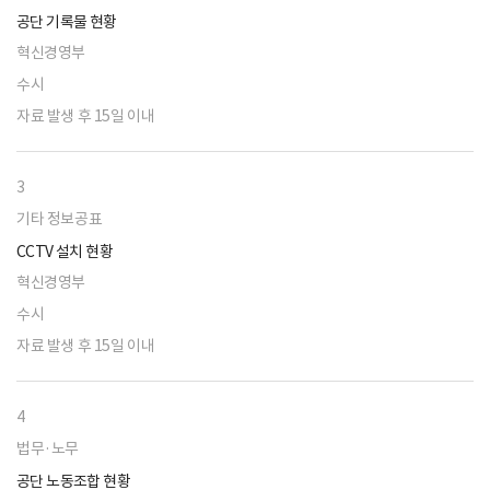
공단 기록물 현황
혁신경영부
수시
자료 발생 후 15일 이내
3
기타 정보공표
CCTV 설치 현황
혁신경영부
수시
자료 발생 후 15일 이내
4
법무·노무
공단 노동조합 현황