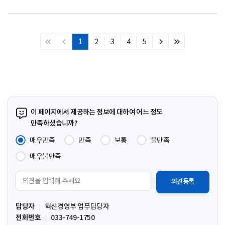
1
2
3
4
5
처
이
다
마
음
전
음
지
페
페
페
막
이
이
이
페
지
지
지
이
지
이 페이지에서 제공하는 정보에 대하여 어느 정도
만족하셨습니까?
매우만족
만족
보통
불만족
매우불만족
의
견
입
담당자
혁신경영부 업무담당자
력
전화번호
033-749-1750