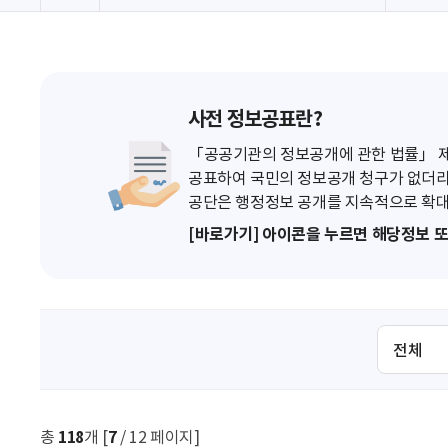
사전 정보공표란?
「공공기관의 정보공개에 관한 법률」 제7
공표하여 국민의 정보공개 청구가 없더라
공단은 행정정보 공개를 지속적으로 확대
[바로가기] 아이콘을 누르면 해당정보 
검
색
조
건
선
총
118
개 [
7
/ 12 페이지]