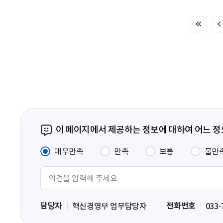
처
음
페
이
지
이 페이지에서 제공하는 정보에 대하여 어느 
매우만족
만족
보통
불만
의
견
입
담당자
전화번호
혁신경영부 업무담당자
033-
력
영