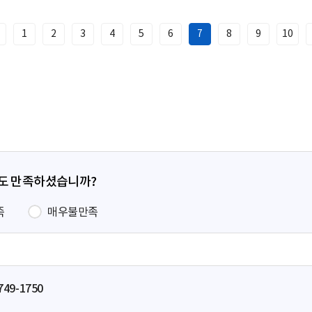
1
2
3
4
5
6
7
8
9
10
이
전
페
이
지
정도 만족하셨습니까?
족
매우불만족
749-1750