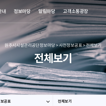
본문 바로가기
메뉴 바로가기
안내
정보마당
알림마당
고객소통광장
원주시시설관리공단정보마당 > 사전정보공표 > 전체보기
전체보기
정보공표
전체보기