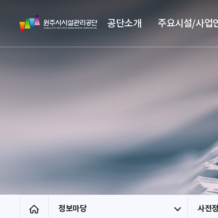
스
원
킵
공단소개
주요시설/사업
주
네
시
비
시
게
설
이
관
션
리
공
단
정보마당
사전
홈