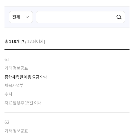
검
검
검색실행
색
색
조
영
건
역
총
118
개 [
7
/ 12 페이지]
선
택
61
기타 정보공표
종합체육관 이용 요금 안내
체육사업부
수시
자료 발생후 15일 이내
62
기타 정보공표