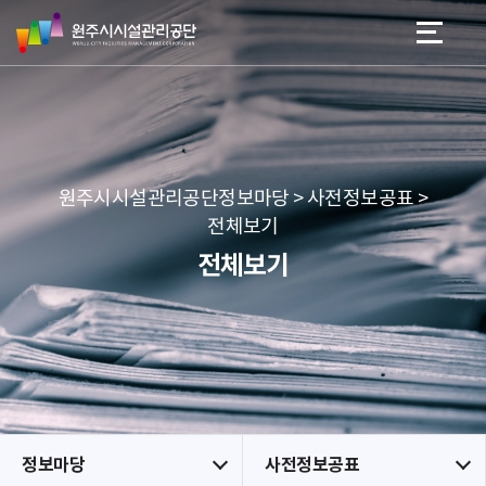
원
스
본문 바로가기
메뉴 바로가기
주
킵
시
네
시
비
설
게
관
이
리
션
공
원주시시설관리공단정보마당 > 사전정보공표 >
단
전체보기
전체보기
정보마당
사전정보공표