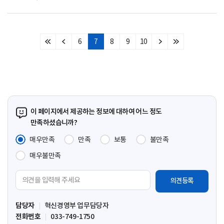
6
7
8
9
10
처
이
다
마
음
전
음
지
페
페
페
막
이
이
이
페
지
지
지
이
지
이 페이지에서 제공하는 정보에 대하여 어느 정도
만족하셨습니까?
매우만족
만족
보통
불만족
매우불만족
의
견
입
담당자
혁신경영부 업무담당자
력
전화번호
033-749-1750