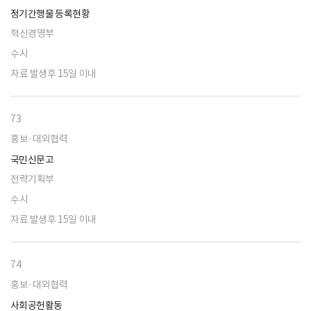
정기간행물 등록현황
혁신경영부
수시
자료 발생후 15일 이내
73
홍보·대외협력
국민신문고
전략기획부
수시
자료 발생후 15일 이내
74
홍보·대외협력
사회공헌활동