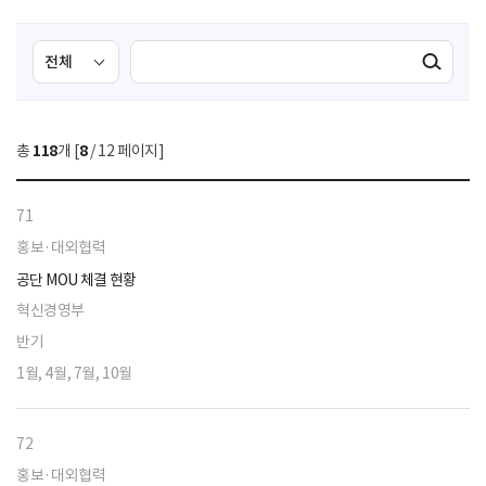
검
검
검색실행
색
색
조
영
건
역
총
118
개 [
8
/ 12 페이지]
선
택
71
홍보·대외협력
공단 MOU 체결 현황
혁신경영부
반기
1월, 4월, 7월, 10월
72
홍보·대외협력