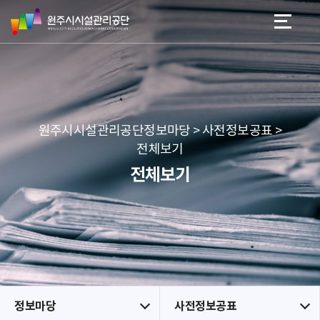
원
스
본문 바로가기
메뉴 바로가기
주
킵
시
네
시
비
설
게
관
이
리
션
공
원주시시설관리공단정보마당 > 사전정보공표 >
단
전체보기
전체보기
정보마당
사전정보공표