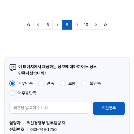
6
7
8
9
10
처
이
다
마
음
전
음
지
페
페
페
막
이
이
이
페
지
지
지
이
지
이 페이지에서 제공하는 정보에 대하여 어느 정도
만족하셨습니까?
매우만족
만족
보통
불만족
매우불만족
의
견
입
담당자
혁신경영부 업무담당자
력
전화번호
033-749-1750