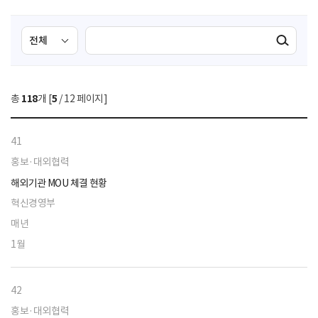
검
검
검색실행
색
색
조
영
건
역
총
118
개 [
5
/ 12 페이지]
선
택
41
홍보·대외협력
해외기관 MOU 체결 현황
혁신경영부
매년
1월
42
홍보·대외협력