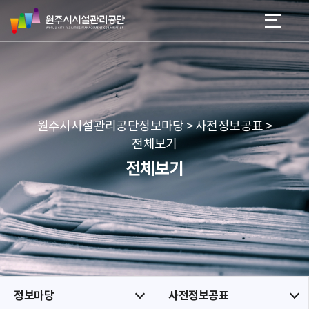
원
스
본문 바로가기
메뉴 바로가기
주
킵
시
네
시
비
설
게
관
이
리
션
공
원주시시설관리공단정보마당 > 사전정보공표 >
단
전체보기
전체보기
정보마당
사전정보공표