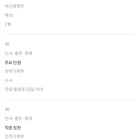
혁신경영부
매년
1월
45
인사·총무·회계
주요 민원
전략기획부
수시
자료 발생후 15일 이내
46
인사·총무·회계
직원 칭찬
전략기획부