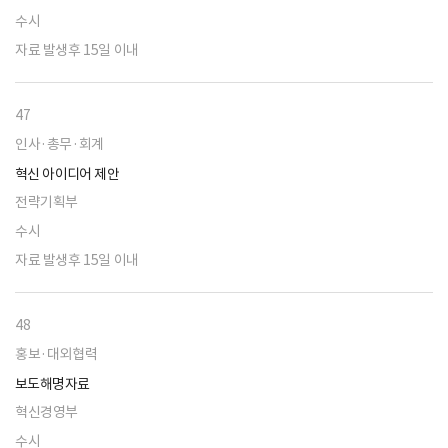
수시
자료 발생후 15일 이내
47
인사·총무·회계
혁신 아이디어 제안
전략기획부
수시
자료 발생후 15일 이내
48
홍보·대외협력
보도해명자료
혁신경영부
수시