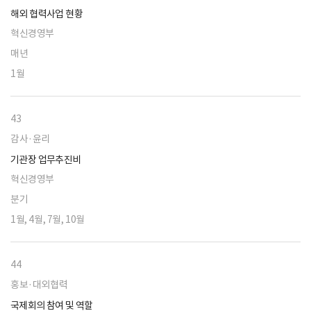
해외 협력사업 현황
혁신경영부
매년
1월
43
감사·윤리
기관장 업무추진비
혁신경영부
분기
1월, 4월, 7월, 10월
44
홍보·대외협력
국제회의 참여 및 역할