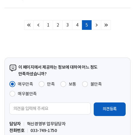
1
2
3
4
5
처
이
다
마
음
전
음
지
페
페
페
막
이
이
이
페
지
지
지
이
지
이 페이지에서 제공하는 정보에 대하여 어느 정도
만족하셨습니까?
매우만족
만족
보통
불만족
매우불만족
의
견
입
담당자
혁신경영부 업무담당자
력
전화번호
033-749-1750