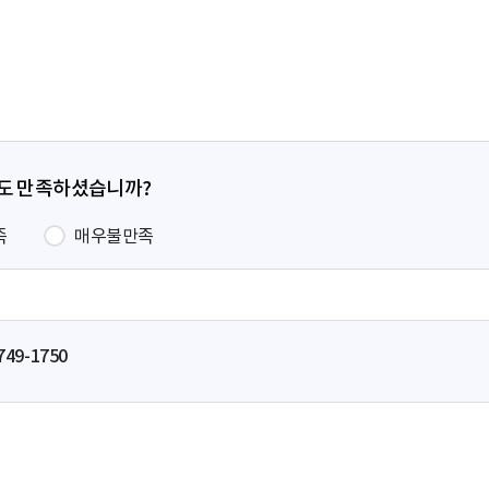
페
이
지
정도 만족하셨습니까?
족
매우불만족
749-1750