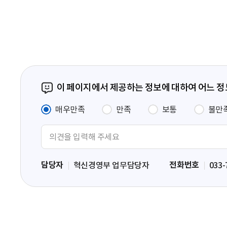
페
이
지
이 페이지에서 제공하는 정보에 대하여 어느 
매우만족
만족
보통
불만
의
견
입
담당자
전화번호
혁신경영부 업무담당자
033-
력
영
역