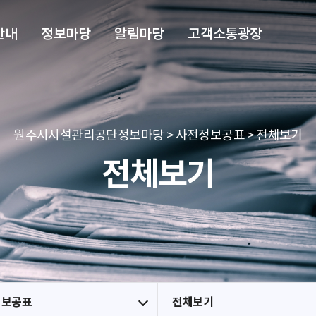
본문 바로가기
메뉴 바로가기
안내
정보마당
알림마당
고객소통광장
원주시시설관리공단정보마당 > 사전정보공표 > 전체보기
전체보기
정보공표
전체보기