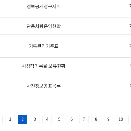
정보공개청구서식
관용차량운영현황
기록관리기준표
시청각기록물 보유현황
사전정보공표목록
1
2
3
4
5
6
7
8
9
10
이
전