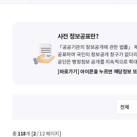
사전 정보공표란?
「공공기관의 정보공개에 관한 법률」 제7
공표하여 국민의 정보공개 청구가 없더라
공단은 행정정보 공개를 지속적으로 확대
[바로가기] 아이콘을 누르면 해당정보 
검
색
조
건
선
총
118
개 [
2
/ 12 페이지]