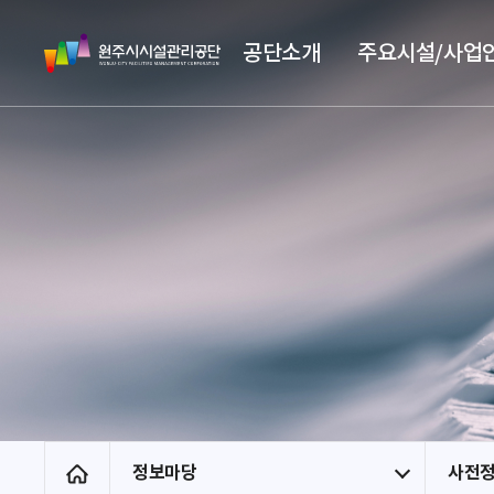
스
원
킵
공단소개
주요시설/사업
주
네
시
비
시
게
설
이
관
션
리
공
단
정보마당
사전
홈