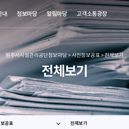
본문 바로가기
메뉴 바로가기
안내
정보마당
알림마당
고객소통광장
원주시시설관리공단정보마당 > 사전정보공표 > 전체보기
전체보기
정보공표
전체보기