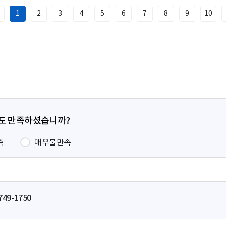
1
2
3
4
5
6
7
8
9
10
이
전
페
이
지
정도 만족하셨습니까?
족
매우불만족
749-1750