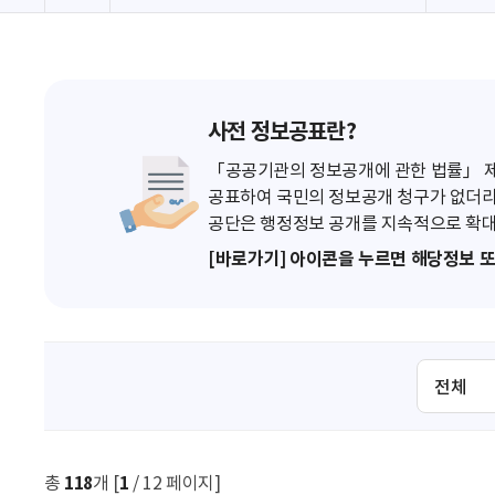
사전 정보공표란?
「공공기관의 정보공개에 관한 법률」 제7
공표하여 국민의 정보공개 청구가 없더라
공단은 행정정보 공개를 지속적으로 확대
[바로가기] 아이콘을 누르면 해당정보 
검
색
조
건
선
총
118
개 [
1
/ 12 페이지]