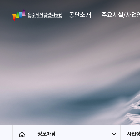
스
원
킵
공단소개
주요시설/사업
주
네
시
비
시
게
설
이
관
션
리
공
단
정보마당
사전
홈