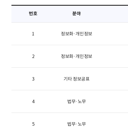
택
번호
분야
1
정보화·개인정보
2
정보화·개인정보
3
기타 정보공표
4
법무·노무
5
법무·노무