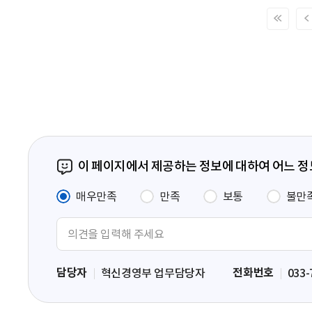
처
음
페
이
지
이 페이지에서 제공하는 정보에 대하여 어느 
매우만족
만족
보통
불만
의
견
입
담당자
전화번호
혁신경영부 업무담당자
033-
력
영
역