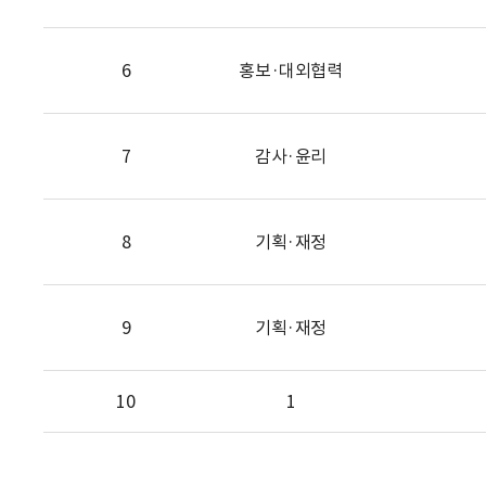
6
홍보·대외협력
7
감사·윤리
8
기획·재정
9
기획·재정
10
1