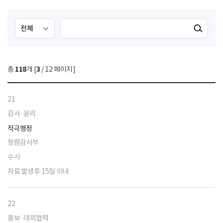
검
검
검색실행
색
색
조
영
건
역
총
118
개 [
3
/ 12 페이지]
선
택
21
감사·윤리
적극행정
청렴감사부
수시
자료 발생후 15일 이내
22
홍보·대외협력