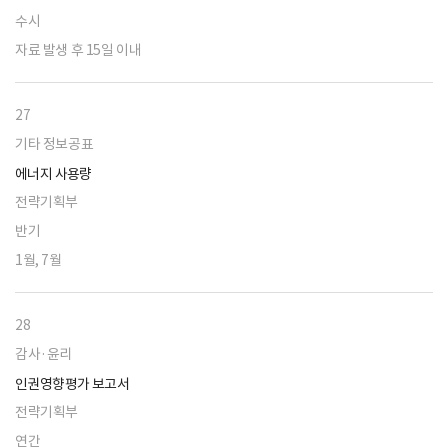
수시
자료 발생 후 15일 이내
27
기타 정보공표
에너지 사용량
전략기획부
반기
1월, 7월
28
감사·윤리
인권영향평가 보고서
전략기획부
연간