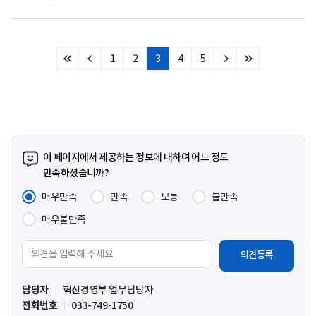
1
2
3
4
5
처
이
다
마
음
전
음
지
페
페
페
막
이
이
이
페
지
지
지
이
지
이 페이지에서 제공하는 정보에 대하여 어느 정도
만족하셨습니까?
매우만족
만족
보통
불만족
매우불만족
의
견
입
담당자
혁신경영부 업무담당자
력
전화번호
033-749-1750