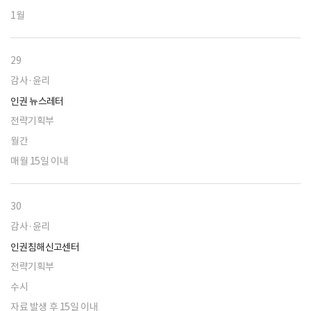
1월
29
감사·윤리
인권 뉴스레터
전략기획부
월간
매월 15일 이내
30
감사·윤리
인권침해신고센터
전략기획부
수시
자료 발생 후 15일 이내