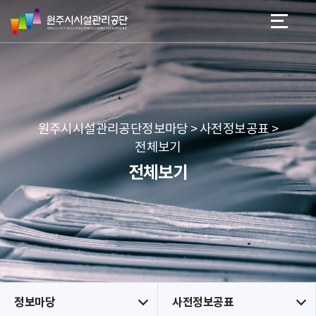
원
스
본문 바로가기
메뉴 바로가기
주
킵
시
네
시
비
설
게
관
이
리
션
공
원주시시설관리공단정보마당 > 사전정보공표 >
단
전체보기
전체보기
정보마당
사전정보공표