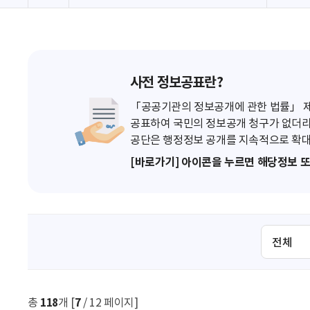
사전 정보공표란?
「공공기관의 정보공개에 관한 법률」 제7
공표하여 국민의 정보공개 청구가 없더라
공단은 행정정보 공개를 지속적으로 확대
[바로가기] 아이콘을 누르면 해당정보 
검
색
조
건
선
총
118
개 [
7
/ 12 페이지]