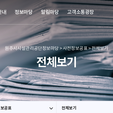
본문 바로가기
메뉴 바로가기
안내
정보마당
알림마당
고객소통광장
원주시시설관리공단정보마당 > 사전정보공표 > 전체보기
전체보기
정보공표
전체보기