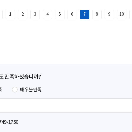
1
2
3
4
5
6
7
8
9
10
이
전
페
이
지
정도 만족하셨습니까?
족
매우불만족
749-1750