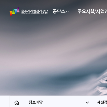
스
원
킵
공단소개
주요시설/사업
주
네
시
비
시
게
설
이
관
션
리
공
단
정보마당
사전
홈