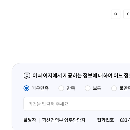
처
음
페
이
지
이 페이지에서 제공하는 정보에 대하여 어느 
매우만족
만족
보통
불만
의
견
입
담당자
전화번호
혁신경영부 업무담당자
033-
력
영