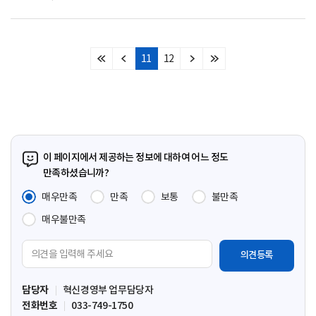
11
12
처
이
다
마
음
전
음
지
페
페
페
막
이
이
이
페
지
지
지
이
지
이 페이지에서 제공하는 정보에 대하여 어느 정도
만족하셨습니까?
매우만족
만족
보통
불만족
매우불만족
의
견
입
담당자
혁신경영부 업무담당자
력
전화번호
033-749-1750