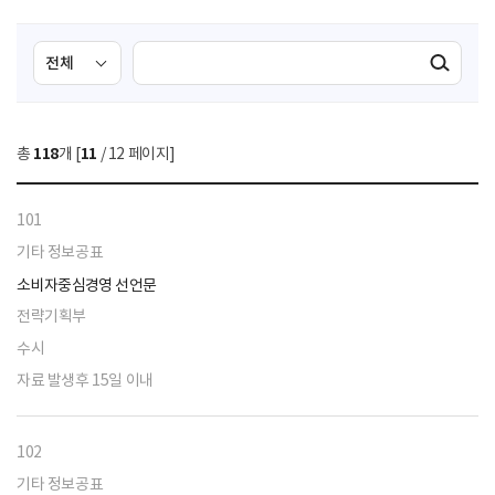
검
검
검색실행
색
색
조
영
건
역
총
118
개 [
11
/ 12 페이지]
선
택
101
기타 정보공표
소비자중심경영 선언문
전략기획부
수시
자료 발생후 15일 이내
102
기타 정보공표