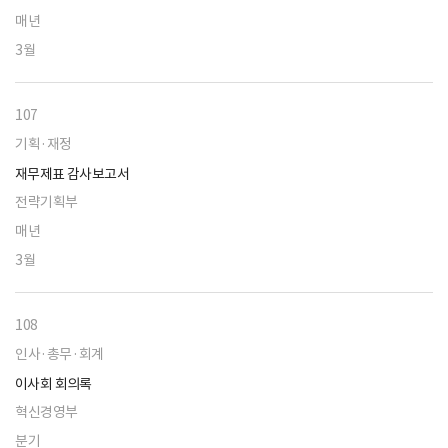
매년
3월
107
기획·재정
재무제표 감사보고서
전략기획부
매년
3월
108
인사·총무·회계
이사회 회의록
혁신경영부
분기