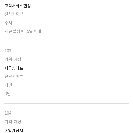
고객서비스 헌장
전략기획부
수시
자료 발생후 15일 이내
103
기획·재정
재무상태표
전략기획부
매년
3월
104
기획·재정
손익계산서