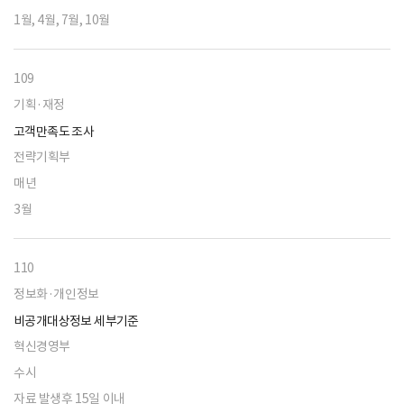
1월, 4월, 7월, 10월
109
기획·재정
고객만족도 조사
전략기획부
매년
3월
110
정보화·개인정보
비공개대상정보 세부기준
혁신경영부
수시
자료 발생후 15일 이내