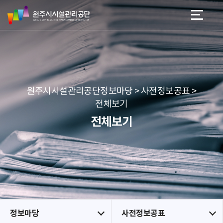
원
스
본문 바로가기
메뉴 바로가기
주
킵
시
네
시
비
설
게
관
이
리
션
공
원주시시설관리공단정보마당 > 사전정보공표 >
단
전체보기
전체보기
정보마당
사전정보공표