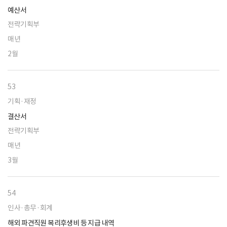
예산서
전략기획부
매년
2월
53
기획·재정
결산서
전략기획부
매년
3월
54
인사·총무·회계
해외 파견직원 복리후생비 등 지급 내역