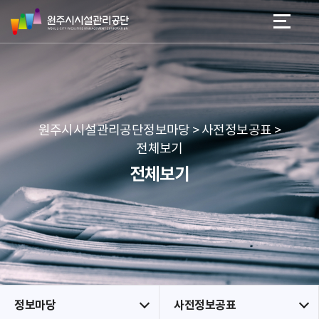
원
스
본문 바로가기
메뉴 바로가기
주
킵
시
네
시
비
설
게
관
이
리
션
공
원주시시설관리공단정보마당 > 사전정보공표 >
단
전체보기
전체보기
정보마당
사전정보공표