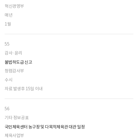
혁신경영부
매년
1월
55
감사·윤리
불법하도급 신고
청렴감사부
수시
자료 발생후 15일 이내
56
기타 정보공표
국민체육센터 농구장 및 다목적체육관 대관 일정
체육사업부