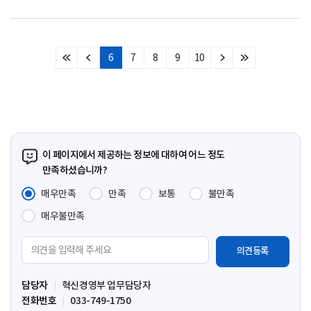
6
7
8
9
10
처
이
다
마
음
전
음
지
페
페
페
막
이
이
이
페
지
지
지
이
지
이 페이지에서 제공하는 정보에 대하여 어느 정도
만족하셨습니까?
매우만족
만족
보통
불만족
매우불만족
의
견
입
담당자
혁신경영부 업무담당자
력
전화번호
033-749-1750