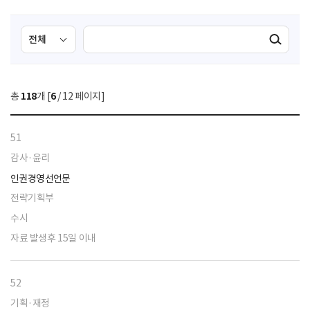
검
검
검색실행
색
색
조
영
건
역
총
118
개 [
6
/ 12 페이지]
선
택
51
감사·윤리
인권경영선언문
전략기획부
수시
자료 발생후 15일 이내
52
기획·재정