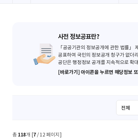
사전 정보공표란?
「공공기관의 정보공개에 관한 법률」 제7
공표하여 국민의 정보공개 청구가 없더라
공단은 행정정보 공개를 지속적으로 확대
[바로가기] 아이콘을 누르면 해당정보 
검
색
조
건
선
총
118
개 [
7
/ 12 페이지]