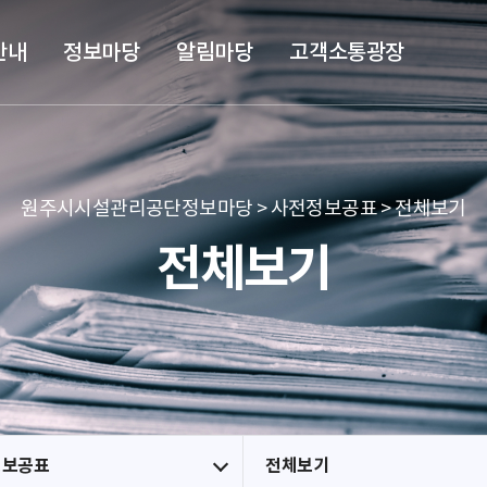
본문 바로가기
메뉴 바로가기
안내
정보마당
알림마당
고객소통광장
원주시시설관리공단정보마당 > 사전정보공표 > 전체보기
전체보기
정보공표
전체보기