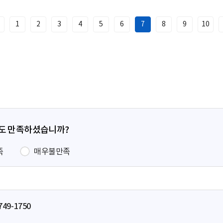
1
2
3
4
5
6
7
8
9
10
이
전
페
이
지
정도 만족하셨습니까?
족
매우불만족
749-1750