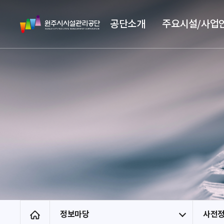
스
원
킵
공단소개
주요시설/사업
주
네
시
비
시
게
설
이
관
션
리
공
단
정보마당
사전
홈