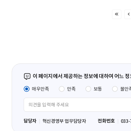
처
음
페
이
지
이 페이지에서 제공하는 정보에 대하여 어느 
매우만족
만족
보통
불만
의
견
입
담당자
전화번호
혁신경영부 업무담당자
033-
력
영