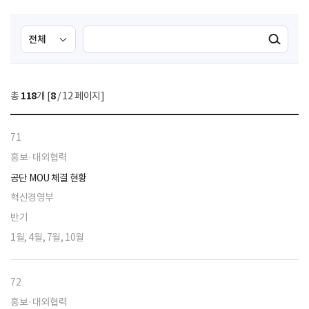
검
검
검색실행
색
색
조
영
건
역
총
118
개 [
8
/ 12 페이지]
선
택
71
홍보·대외협력
공단 MOU 체결 현황
혁신경영부
반기
1월, 4월, 7월, 10월
72
홍보·대외협력