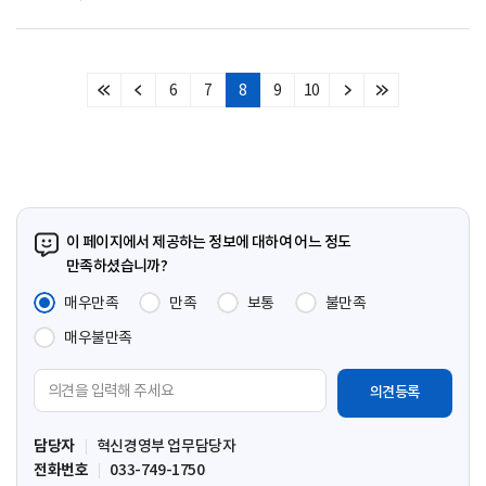
6
7
8
9
10
처
이
다
마
음
전
음
지
페
페
페
막
이
이
이
페
지
지
지
이
지
이 페이지에서 제공하는 정보에 대하여 어느 정도
만족하셨습니까?
매우만족
만족
보통
불만족
매우불만족
의
견
입
담당자
혁신경영부 업무담당자
력
전화번호
033-749-1750