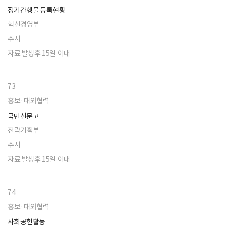
정기간행물 등록현황
혁신경영부
수시
자료 발생후 15일 이내
73
홍보·대외협력
국민신문고
전략기획부
수시
자료 발생후 15일 이내
74
홍보·대외협력
사회공헌활동