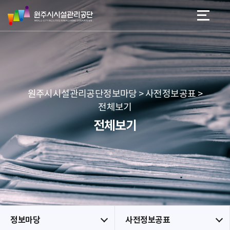
원
스
본문 바로가기
메뉴 바로가기
주
킵
시
네
시
비
설
게
관
이
리
션
공
원주시시설관리공단정보마당 > 사전정보공표 >
단
전체보기
전체보기
정보마당
사전정보공표