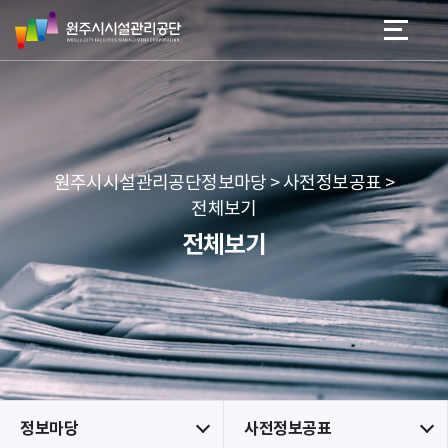
원
스
본문 바로가기
메뉴 바로가기
주
킵
시
네
시
비
설
게
관
이
리
션
공
원주시시설관리공단정보마당 > 사전정보공표 >
단
전체보기
전체보기
정보마당
사전정보공표