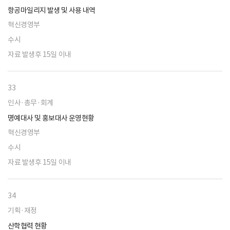
항공마일리지 발생 및 사용 내역
혁신경영부
수시
자료 발생후 15일 이내
33
인사·총무·회계
명예대사 및 홍보대사 운영현황
혁신경영부
수시
자료 발생후 15일 이내
34
기획·재정
산학협력 현황