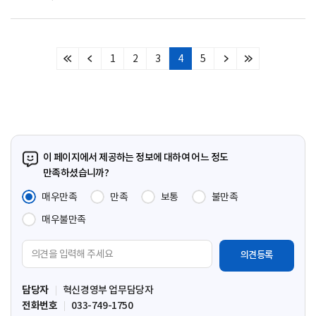
1
2
3
4
5
처
이
다
마
음
전
음
지
페
페
페
막
이
이
이
페
지
지
지
이
지
이 페이지에서 제공하는 정보에 대하여 어느 정도
만족하셨습니까?
매우만족
만족
보통
불만족
매우불만족
의
견
입
담당자
혁신경영부 업무담당자
력
전화번호
033-749-1750