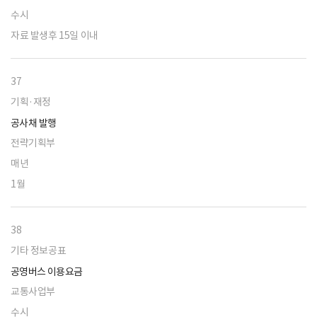
수시
자료 발생후 15일 이내
37
기획·재정
공사채 발행
전략기획부
매년
1월
38
기타 정보공표
공영버스 이용요금
교통사업부
수시