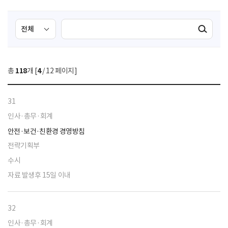
검
검
검색실행
색
색
조
영
건
역
총
118
개 [
4
/ 12 페이지]
선
택
31
인사·총무·회계
안전·보건·친환경 경영방침
전략기획부
수시
자료 발생후 15일 이내
32
인사·총무·회계