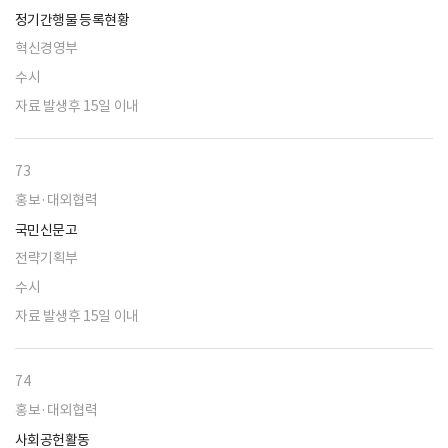
정기간행물 등록현황
혁신경영부
수시
자료 발생후 15일 이내
73
홍보·대외협력
국민신문고
전략기획부
수시
자료 발생후 15일 이내
74
홍보·대외협력
사회공헌활동