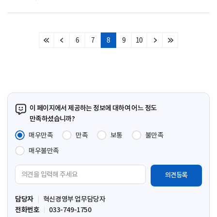
6
7
8
9
10
처
이
다
마
음
전
음
지
페
페
페
막
이
이
이
페
지
지
지
이
지
이 페이지에서 제공하는 정보에 대하여 어느 정도
만족하셨습니까?
매우만족
만족
보통
불만족
매우불만족
의
견
입
담당자
혁신경영부 업무담당자
력
전화번호
033-749-1750