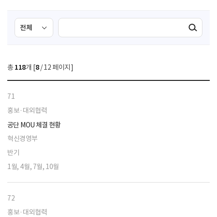
검
검
검색실행
색
색
조
영
건
역
총
118
개 [
8
/ 12 페이지]
선
택
71
홍보·대외협력
공단 MOU 체결 현황
혁신경영부
반기
1월, 4월, 7월, 10월
72
홍보·대외협력