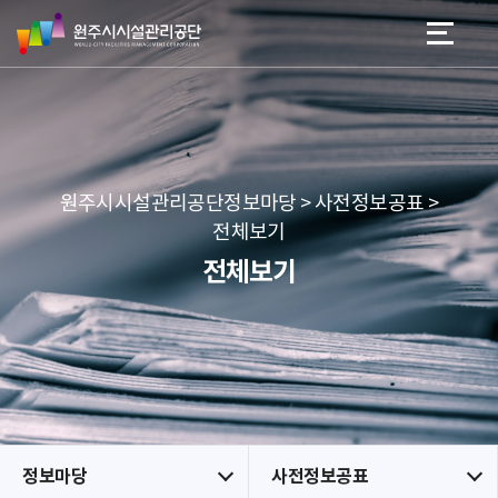
원
스
본문 바로가기
메뉴 바로가기
주
킵
시
네
시
비
설
게
관
이
리
션
공
원주시시설관리공단정보마당 > 사전정보공표 >
단
전체보기
전체보기
정보마당
사전정보공표